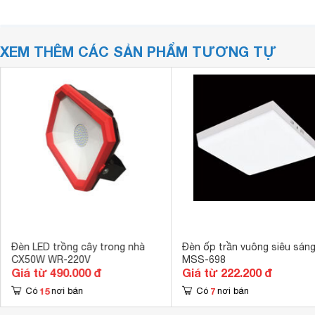
XEM THÊM CÁC SẢN PHẨM TƯƠNG TỰ
Đèn LED trồng cây trong nhà
Đèn ốp trần vuông siêu sán
CX50W WR-220V
MSS-698
Giá từ 490.000 đ
Giá từ 222.200 đ
15
7
Có
nơi bán
Có
nơi bán