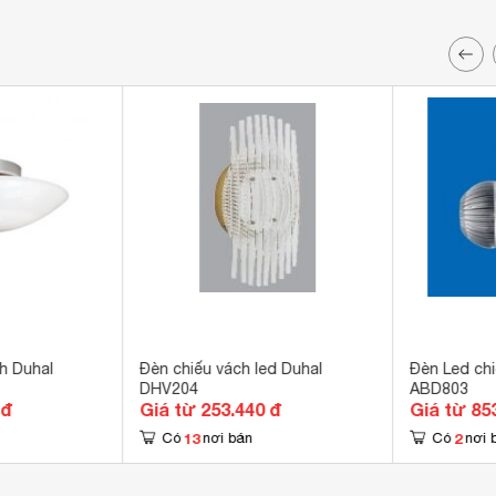
h Duhal
Đèn chiếu vách led Duhal
Đèn Led chi
DHV204
ABD803
 đ
Giá từ 253.440 đ
Giá từ 85
13
2
Có
nơi bán
Có
nơi 