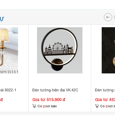
TỰ
ải 9022-1
Đèn tường hiện đại VK.42C
Đèn tường
 đ
Giá từ 515.900 đ
Giá từ 45
2
3
Có
nơi bán
Có
nơi 