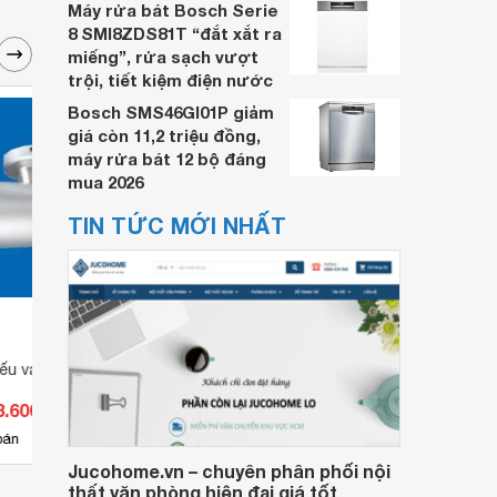
Máy rửa bát Bosch Serie
8 SMI8ZDS81T “đắt xắt ra
miếng”, rửa sạch vượt
trội, tiết kiệm điện nước
Bosch SMS46GI01P giảm
giá còn 11,2 triệu đồng,
máy rửa bát 12 bộ đáng
mua 2026
TIN TỨC MỚI NHẤT
ếu vách Duhal
Đèn led chiếu vách Duhal
Đèn L
AID801
D805
3.600 đ
Giá từ 197.472 đ
Giá 
14
bán
Có
nơi bán
Có
Jucohome.vn – chuyên phân phối nội
thất văn phòng hiện đại giá tốt