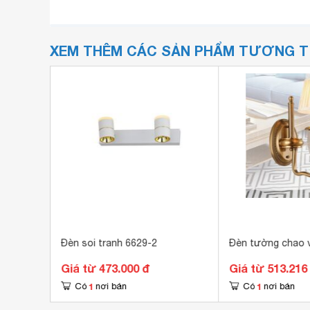
XEM THÊM CÁC SẢN PHẨM TƯƠNG 
Đèn soi tranh 6629-2
Đèn tường chao v
Giá từ 473.000 đ
Giá từ 513.216
1
1
Có
nơi bán
Có
nơi bán