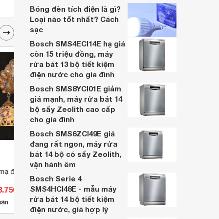
dòng sản phẩm của thương hiệu, mà
Bóng đèn tích điện là gì?
chúng còn có một thiết kế hết sức sang
Loại nào tốt nhất? Cách
trọng, mẫu mã đa dạng, tuổi thọ sử dụng
sạc
cao và một giá thành phải chăng
Bosch SMS4ECI14E hạ giá
còn 15 triệu đồng, máy
rửa bát 13 bộ tiết kiệm
điện nước cho gia đình
Bosch SMS8YCI01E giảm
giá mạnh, máy rửa bát 14
bộ sấy Zeolith cao cấp
cho gia đình
Bosch SMS6ZCI49E giá
đang rất ngon, máy rửa
bát 14 bộ có sấy Zeolith,
vận hành êm
 mạ đồng BT8845S
Đèn rọi ray Vinaled 20W Mẫu E
Đèn t
Bosch Serie 4
SMS4HCI48E - mẫu máy
3.750 đ
Giá từ 726.000 đ
Giá 
rửa bát 14 bộ tiết kiệm
2
bán
Có
nơi bán
Có
điện nước, giá hợp lý