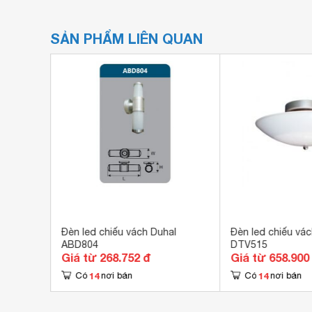
SẢN PHẨM LIÊN QUAN
al
Đèn led chiếu vách Duhal
Đèn led chiếu vác
ABD804
DTV515
Giá từ 268.752 đ
Giá từ 658.900
14
14
Có
nơi bán
Có
nơi bán