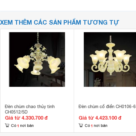
XEM THÊM CÁC SẢN PHẨM TƯƠNG TỰ
Đèn chùm chao thủy tinh
Đèn chùm cổ điển CH0106-6
CH0512/5D
Giá từ 4.330.700 đ
Giá từ 4.423.100 đ
1
1
Có
nơi bán
Có
nơi bán