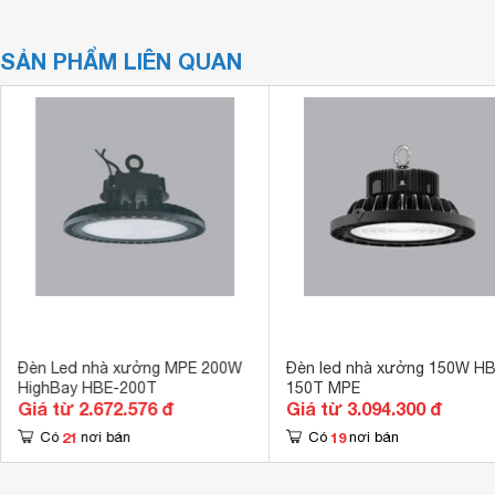
SẢN PHẨM LIÊN QUAN
Đèn Led nhà xưởng MPE 200W
Đèn led nhà xưởng 150W H
HighBay HBE-200T
150T MPE
Giá từ 2.672.576 đ
Giá từ 3.094.300 đ
21
19
Có
nơi bán
Có
nơi bán