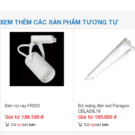
XEM THÊM CÁC SẢN PHẨM TƯƠNG TỰ
Đèn rọi ray FR023
Bộ máng đèn led Paragon
CBLA29L18
Giá từ 188.100 đ
Giá từ 165.000 đ
11
12
Có
nơi bán
Có
nơi bán