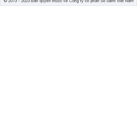
© 2013 - 2023 Bản quyền thuộc về Công ty cổ phần So Sánh Việt Nam