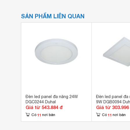
SẢN PHẨM LIÊN QUAN
n nổi
Đèn led panel đa năng 24W
Đèn led panel đa
DGC0244 Duhal
9W DGB0094 Duh
Giá từ 543.884 đ
Giá từ 303.996
11
11
Có
nơi bán
Có
nơi bán