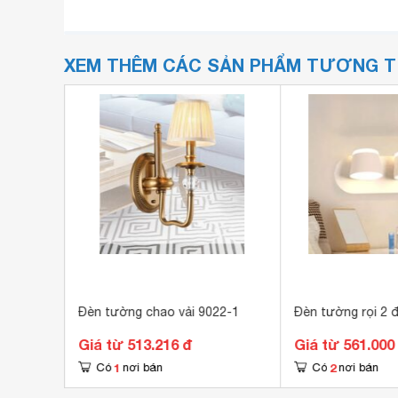
XEM THÊM CÁC SẢN PHẨM TƯƠNG 
Đèn tường chao vải 9022-1
Đèn tường rọi 2 
Giá từ 513.216 đ
Giá từ 561.000
1
2
Có
nơi bán
Có
nơi bán