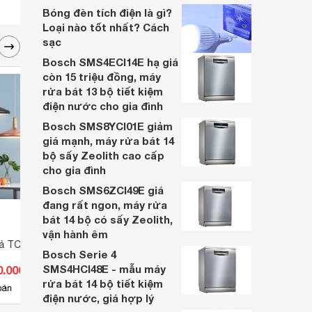
dòng sản phẩm của thương hiệu, mà
Bóng đèn tích điện là gì?
chúng còn có một thiết kế hết sức sang
Loại nào tốt nhất? Cách
trọng, mẫu mã đa dạng, tuổi thọ sử dụng
sạc
cao và một giá thành phải chăng
Bosch SMS4ECI14E hạ giá
còn 15 triệu đồng, máy
rửa bát 13 bộ tiết kiệm
điện nước cho gia đình
Bosch SMS8YCI01E giảm
giá mạnh, máy rửa bát 14
bộ sấy Zeolith cao cấp
cho gia đình
Bosch SMS6ZCI49E giá
đang rất ngon, máy rửa
bát 14 bộ có sấy Zeolith,
vận hành êm
hả TC009
Đèn led chiếu điểm Anfaco
Đèn L
Bosch Serie 4
AFC-865-30W
Quan
SMS4HCI48E - mẫu máy
0.000 đ
Giá từ 568.722 đ
Giá 
rửa bát 14 bộ tiết kiệm
11
bán
Có
nơi bán
Có
điện nước, giá hợp lý