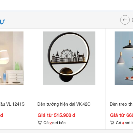
TỰ
đầu VL 1241S
Đèn tường hiện đại VK.42C
Đèn treo t
 đ
Giá từ 515.900 đ
Giá từ 66
2
4
Có
nơi bán
Có
nơi 