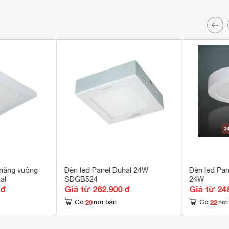
 năng vuông
Đèn led Panel Duhal 24W
Đèn led Pa
al
SDGB524
24W
 đ
Giá từ 262.900 đ
Giá từ 24
20
22
Có
nơi bán
Có
nơi