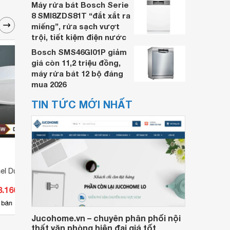
Máy rửa bát Bosch Serie
8 SMI8ZDS81T “đắt xắt ra
miếng”, rửa sạch vượt
trội, tiết kiệm điện nước
Bosch SMS46GI01P giảm
giá còn 11,2 triệu đồng,
máy rửa bát 12 bộ đáng
mua 2026
TIN TỨC MỚI NHẤT
nel Duhal SDGC524
Đèn led panel đa năng 18W
Đèn l
DGC0184 Duhal
viền 
8.160 đ
Giá từ 403.260 đ
Giá 
24w
11
 bán
Có
nơi bán
Có
Jucohome.vn – chuyên phân phối nội
thất văn phòng hiện đại giá tốt