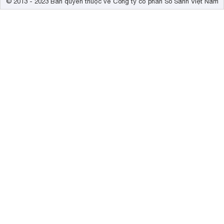
© 2013 - 2023 Bản quyền thuộc về Công ty cổ phần So Sánh Việt Nam
Đèn Led chiếu điểm 25W trung tính MPE TSL 25N có nguồn
Đèn Led chiếu điểm thanh ray Track Spotlight 25W trung
chất
để ổn định ánh sáng đem đến nguồn sáng trực tiếp. C
tạo cảm giác thoải mái cho người sử dụng đáp ứng chỉ số
3 gam màu sáng cơ bản
Ánh sáng có
để người dùng có s
4000K, 6500K. Đây được xem là những gam màu phù hợp với