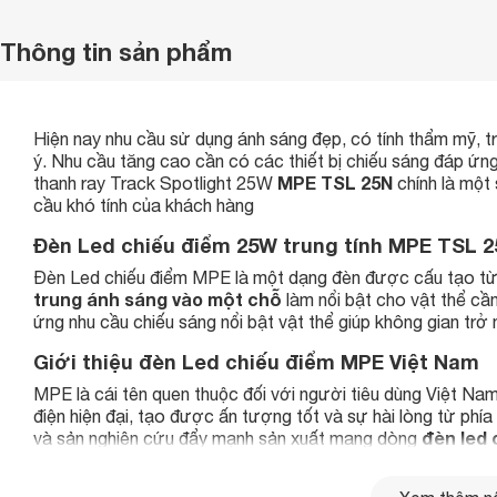
Thông tin sản phẩm
Hiện nay nhu cầu sử dụng ánh sáng đẹp, có tính thẩm mỹ, tr
ý. Nhu cầu tăng cao cần có các thiết bị chiếu sáng đáp ứ
MPE TSL 25N
thanh ray Track Spotlight 25W
chính là một
cầu khó tính của khách hàng
Đèn Led chiếu điểm 25W trung tính MPE TSL 25
Đèn Led chiếu điểm MPE là một dạng đèn được cấu tạo từ 
trung ánh sáng vào một chỗ
làm nổi bật cho vật thể cầ
ứng nhu cầu chiếu sáng nổi bật vật thể giúp không gian trở
Giới thiệu đèn Led chiếu điểm MPE Việt Nam
MPE là cái tên quen thuộc đối với người tiêu dùng Việt Nam
điện hiện đại, tạo được ấn tượng tốt và sự hài lòng từ ph
đèn led 
và sản nghiên cứu đẩy mạnh sản xuất mang dòng
Đèn Led chiếu điểm MPE được nghiên cứu thiết kế và sản 