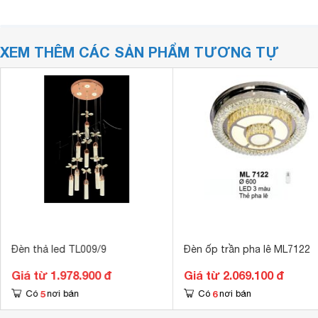
XEM THÊM CÁC SẢN PHẨM TƯƠNG TỰ
Đèn thả led TL009/9
Đèn ốp trần pha lê ML7122
Giá từ 1.978.900 đ
Giá từ 2.069.100 đ
5
6
Có
nơi bán
Có
nơi bán