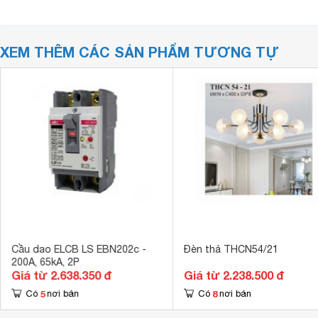
XEM THÊM CÁC SẢN PHẨM TƯƠNG TỰ
Cầu dao ELCB LS EBN202c -
Đèn thả THCN54/21
200A, 65kA, 2P
Giá từ 2.638.350 đ
Giá từ 2.238.500 đ
5
8
Có
nơi bán
Có
nơi bán