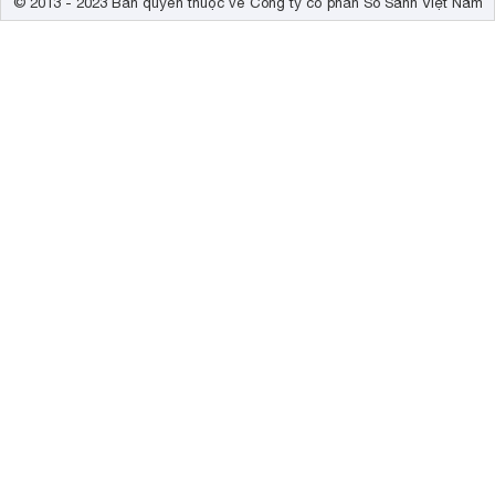
© 2013 - 2023 Bản quyền thuộc về Công ty cổ phần So Sánh Việt Nam