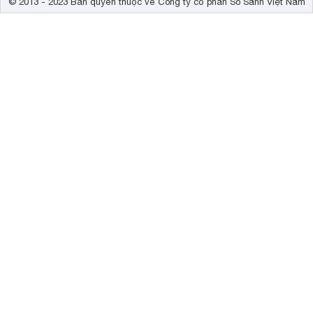
© 2013 - 2023 Bản quyền thuộc về Công ty cổ phần So Sánh Việt Nam