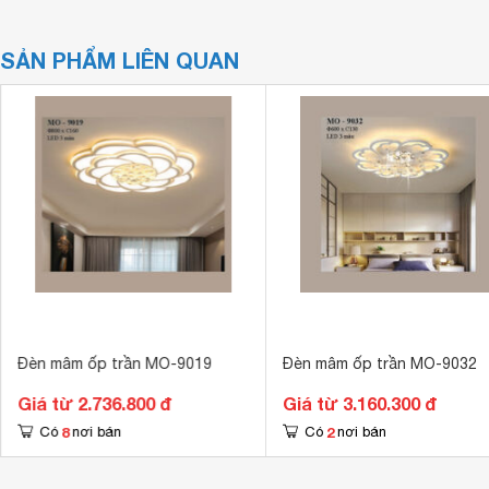
SẢN PHẨM LIÊN QUAN
Đèn mâm ốp trần MO-9019
Đèn mâm ốp trần MO-9032
Giá từ 2.736.800 đ
Giá từ 3.160.300 đ
8
2
Có
nơi bán
Có
nơi bán