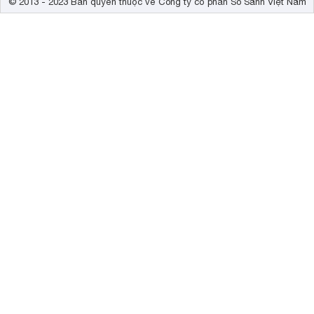
© 2013 - 2023 Bản quyền thuộc về Công ty cổ phần So Sánh Việt Nam