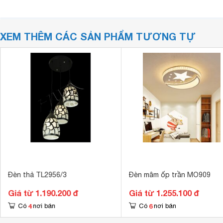
XEM THÊM CÁC SẢN PHẨM TƯƠNG TỰ
Đèn thả TL2956/3
Đèn mâm ốp trần MO909
Giá từ 1.190.200 đ
Giá từ 1.255.100 đ
4
6
Có
nơi bán
Có
nơi bán