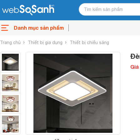
Danh mục sản phẩm
Trang chủ
Thiết bị gia dụng
Thiết bị chiếu sáng
Đè
Giá 