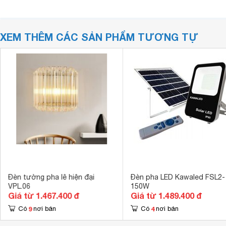
XEM THÊM CÁC SẢN PHẨM TƯƠNG TỰ
Đèn tường pha lê hiện đại
Đèn pha LED Kawaled FSL2-
VPL.06
150W
Giá từ 1.467.400 đ
Giá từ 1.489.400 đ
9
4
Có
nơi bán
Có
nơi bán