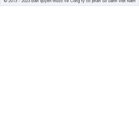
© 2013 - 2023 Bản quyền thuộc về Công ty cổ phần So Sánh Việt Nam