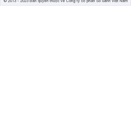
© 2013 - 2023 Bản quyền thuộc về Công ty cổ phần So Sánh Việt Nam