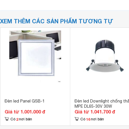
XEM THÊM CÁC SẢN PHẨM TƯƠNG TỰ
Đèn led Panel GSB-1
Đèn led Downlight chống th
MPE DL65-30V 30W
Giá từ 1.001.000 đ
Giá từ 1.041.700 đ
2
16
Có
nơi bán
Có
nơi bán