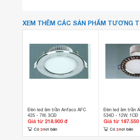
XEM THÊM CÁC SẢN PHẨM TƯƠNG 
o AFC-
Đèn led âm trần Anfaco AFC
Đèn led âm trần 
425 - 7W, 3CĐ
534D - 12W, 1CĐ
Giá từ 218.900 đ
Giá từ 187.550
3
3
Có
nơi bán
Có
nơi bán