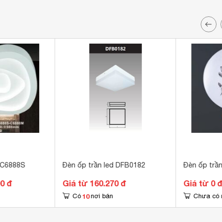
 C6888S
Đèn ốp trần led DFB0182
Đèn ốp trầ
00 đ
Giá từ 160.270 đ
Giá từ 0 
10
Có
nơi bán
Chưa có 