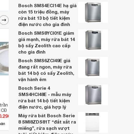
gì? Loại nào tốt nhất và cách sạc bóng
Bosch SMS4ECI14E hạ giá
đèn tích điện qua bài viết sau.
còn 15 triệu đồng, máy
rửa bát 13 bộ tiết kiệm
điện nước cho gia đình
Bosch SMS8YCI01E giảm
giá mạnh, máy rửa bát 14
bộ sấy Zeolith cao cấp
cho gia đình
Bosch SMS6ZCI49E giá
đang rất ngon, máy rửa
bát 14 bộ có sấy Zeolith,
vận hành êm
Bosch Serie 4
SMS4HCI48E - mẫu máy
rửa bát 14 bộ tiết kiệm
 trần Anfaco AFC-
Đèn led âm trần Anfaco AFC-
Đèn l
điện nước, giá hợp lý
 1CĐ
674 - 7W, 3CĐ
435B 
Máy rửa bát Bosch Serie
0.290 đ
Giá từ 182.600 đ
Giá 
8 SMI8ZDS81T “đắt xắt ra
3
bán
Có
nơi bán
Có
miếng”, rửa sạch vượt