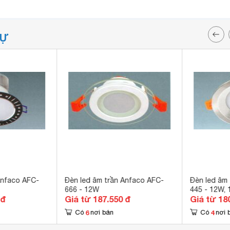
TỰ
Anfaco AFC-
Đèn led âm trần Anfaco AFC-
Đèn led âm
666 - 12W
445 - 12W,
 đ
Giá từ 187.550 đ
Giá từ 18
6
4
Có
nơi bán
Có
nơi 