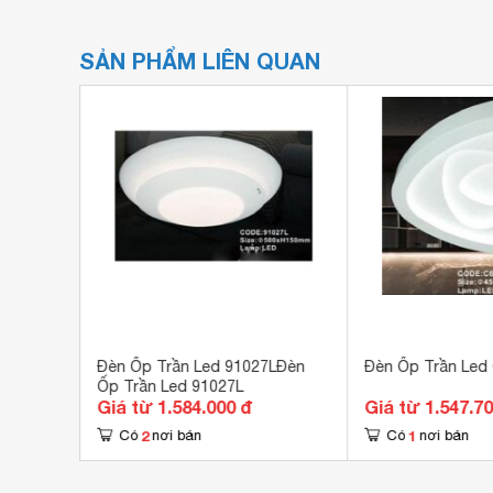
SẢN PHẨM LIÊN QUAN
80
Đèn Ốp Trần Led 91027LĐèn
Đèn Ốp Trần Led
Ốp Trần Led 91027L
Giá từ 1.584.000 đ
Giá từ 1.547.7
2
1
Có
nơi bán
Có
nơi bán