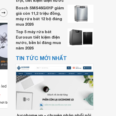
trội, tiết kiệm điện nước
Bosch SMS46GI01P giảm
giá còn 11,2 triệu đồng,
máy rửa bát 12 bộ đáng
mua 2026
Top 5 máy rửa bát
Eurosun tiết kiệm điện
nước, bền bỉ đáng mua
năm 2026
TIN TỨC MỚI NHẤT
n led MN1796
Đèn Ốp Trần Led 98142L
Đèn ố
đ
Giá từ 3.379.200 đ
Giá 
1
nơi bán
Có
nơi bán
Có
Jucohome.vn – chuyên phân phối nội