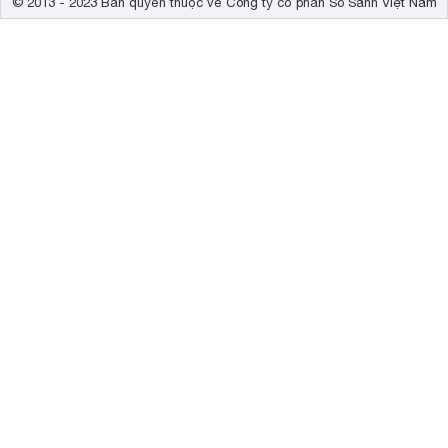
© 2013 - 2023 Bản quyền thuộc về Công ty cổ phần So Sánh Việt Nam