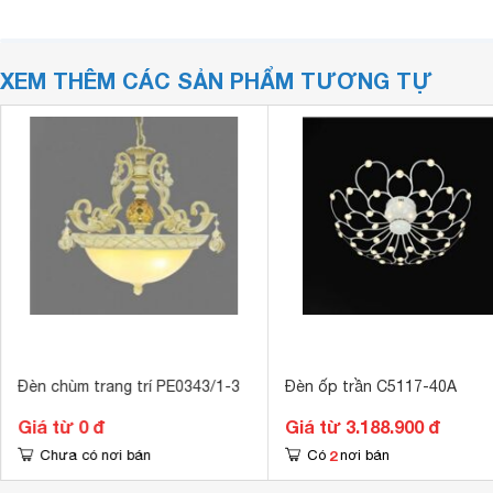
XEM THÊM CÁC SẢN PHẨM TƯƠNG TỰ
Đèn chùm trang trí PE0343/1-3
Đèn ốp trần C5117-40A
Giá từ 0 đ
Giá từ 3.188.900 đ
2
Chưa có nơi bán
Có
nơi bán