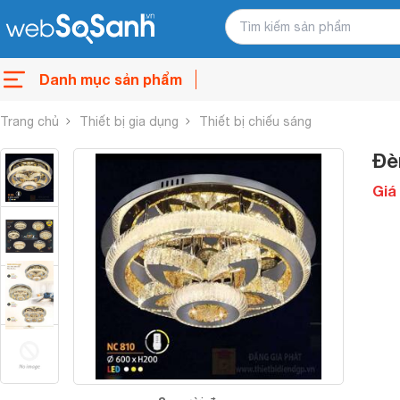
Danh mục sản phẩm
Trang chủ
Thiết bị gia dụng
Thiết bị chiếu sáng
Đè
Giá 