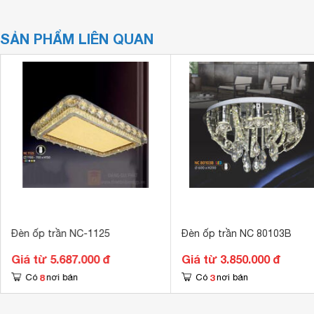
SẢN PHẨM LIÊN QUAN
Đèn ốp trần NC-1125
Đèn ốp trần NC 80103B
Giá từ 5.687.000 đ
Giá từ 3.850.000 đ
8
3
Có
nơi bán
Có
nơi bán