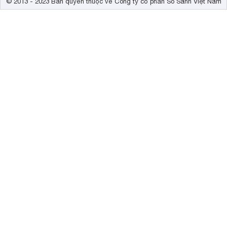
© 2013 - 2023 Bản quyền thuộc về Công ty cổ phần So Sánh Việt Nam