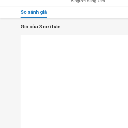
6
người đang xem
So sánh giá
Giá của 3 nơi bán