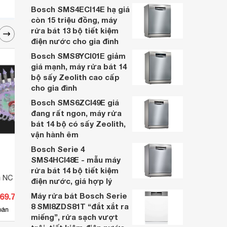
gì? Loại nào tốt nhất và cách sạc bóng
Bosch SMS4ECI14E hạ giá
đèn tích điện qua bài viết sau.
còn 15 triệu đồng, máy
rửa bát 13 bộ tiết kiệm
điện nước cho gia đình
Bosch SMS8YCI01E giảm
giá mạnh, máy rửa bát 14
bộ sấy Zeolith cao cấp
cho gia đình
Bosch SMS6ZCI49E giá
đang rất ngon, máy rửa
bát 14 bộ có sấy Zeolith,
vận hành êm
Bosch Serie 4
SMS4HCI48E - mẫu máy
rửa bát 14 bộ tiết kiệm
n NC 2140
Đèn mâm Led ML-8475
Đèn t
điện nước, giá hợp lý
Máy rửa bát Bosch Serie
569.700 đ
Giá từ 2.849.000 đ
Giá 
8 SMI8ZDS81T “đắt xắt ra
2
bán
Có
nơi bán
Có
miếng”, rửa sạch vượt