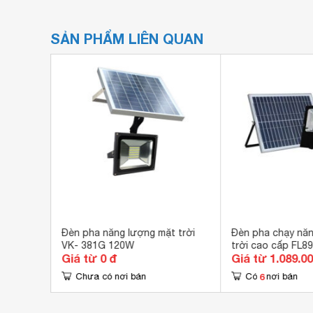
SẢN PHẨM LIÊN QUAN
mặt trời
Đèn pha năng lượng mặt trời
Đèn pha chạy năn
VK- 381G 120W
trời cao cấp FL89
Giá từ 0 đ
Giá từ 1.089.0
6
Chưa có nơi bán
Có
nơi bán