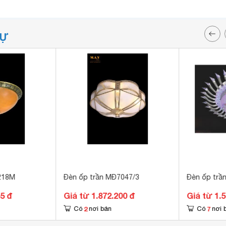
TỰ
218M
Đèn ốp trần MĐ7047/3
Đèn ốp trầ
55 đ
Giá từ 1.872.200 đ
Giá từ 1.
2
7
Có
nơi bán
Có
nơi 