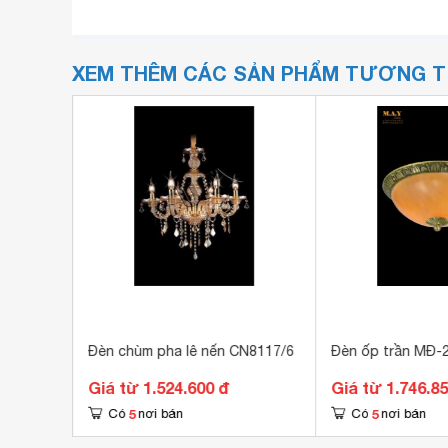
XEM THÊM CÁC SẢN PHẨM TƯƠNG 
Đèn chùm pha lê nến CN8117/6
Đèn ốp trần MĐ-
Giá từ 1.524.600 đ
Giá từ 1.746.8
5
5
Có
nơi bán
Có
nơi bán