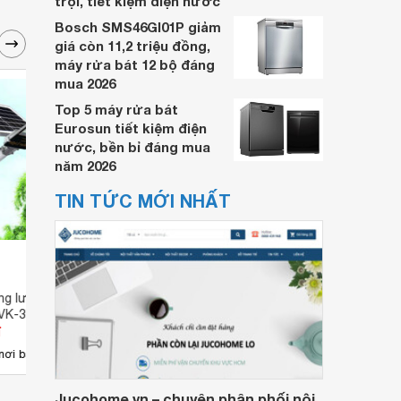
trội, tiết kiệm điện nước
Bosch SMS46GI01P giảm
giá còn 11,2 triệu đồng,
máy rửa bát 12 bộ đáng
mua 2026
Top 5 máy rửa bát
Eurosun tiết kiệm điện
nước, bền bỉ đáng mua
năm 2026
TIN TỨC MỚI NHẤT
g lượng mặt trời
Đèn đường năng lượng mặt trời
Đèn n
 VK-389E 120W
NLLT 120W
Jindi
đ
Giá từ 1.857.900 đ
Giá 
1
nơi bán
Có
nơi bán
Có
Jucohome.vn – chuyên phân phối nội