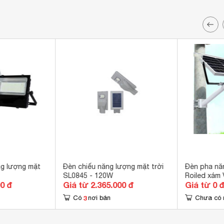
g lượng mặt
Đèn chiếu năng lượng mặt trời
Đèn pha năn
SL0845 - 120W
Roiled xám
00 đ
Giá từ 2.365.000 đ
Giá từ 0 
3
Có
nơi bán
Chưa có 