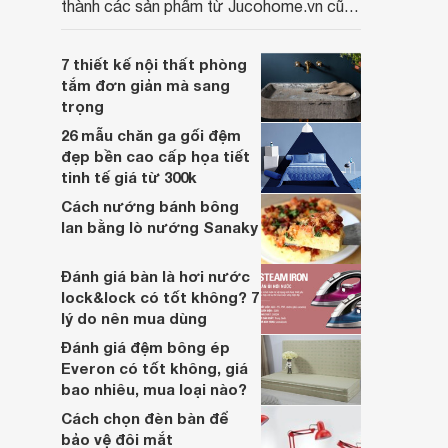
thành các sản phẩm từ Jucohome.vn cũng
luôn tốt nhất cho người sử dụng.
7 thiết kế nội thất phòng
tắm đơn giản mà sang
trọng
26 mẫu chăn ga gối đệm
đẹp bền cao cấp họa tiết
tinh tế giá từ 300k
Cách nướng bánh bông
lan bằng lò nướng Sanaky
Đánh giá bàn là hơi nước
lock&lock có tốt không? 7
lý do nên mua dùng
Đánh giá đệm bông ép
Everon có tốt không, giá
bao nhiêu, mua loại nào?
Cách chọn đèn bàn để
bảo vệ đôi mắt