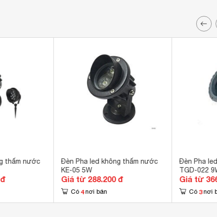
ng thấm nước
Đèn Pha led không thấm nước
Đèn Pha le
KE-05 5W
TGD-022 9
 đ
Giá từ 288.200 đ
Giá từ 36
4
3
Có
nơi bán
Có
nơi 