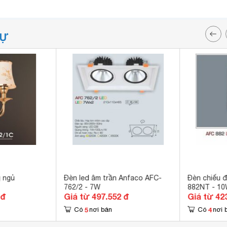
TỰ
 ngủ
Đèn led âm trần Anfaco AFC-
Đèn chiếu 
762/2 - 7W
882NT - 1
 đ
Giá từ 497.552 đ
Giá từ 42
5
4
Có
nơi bán
Có
nơi 