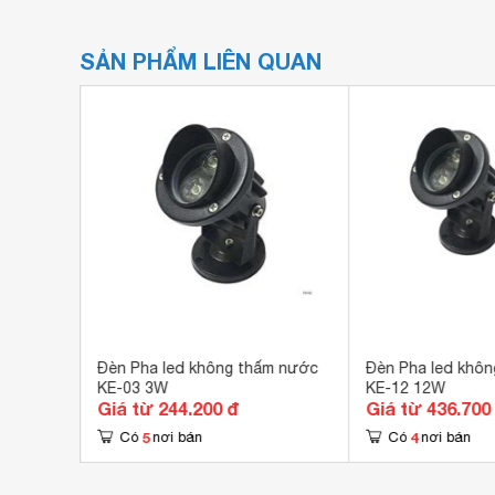
SẢN PHẨM LIÊN QUAN
m nước
Đèn Pha led không thấm nước
Đèn Pha led khô
KE-03 3W
KE-12 12W
Giá từ 244.200 đ
Giá từ 436.700
5
4
Có
nơi bán
Có
nơi bán