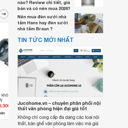
nào? Review chi tiết, giá
bán và có nên mua 2026?
Nên mua đèn sưởi nhà
tắm Hans hay đèn sưởi
nhà tắm Braun ?
TIN TỨC MỚI NHẤT
d không thấm nước
Đèn Pha led không thấm nước
Đèn P
W
KQE 300W
KQE 
Jucohome.vn – chuyên phân phối nội
6.300 đ
Giá từ 2.310.000 đ
Giá 
thất văn phòng hiện đại giá tốt
2
bán
Có
nơi bán
Có
Không chỉ cung cấp đa dạng các loại nội
thất, bàn ghế văn phòng làm việc mà giá