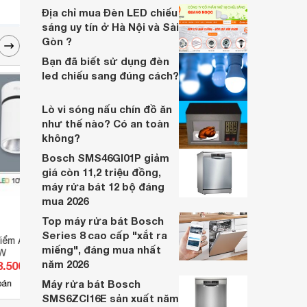
nhiều năm, nhân viên tư vấn chuyên
Địa chỉ mua Đèn LED chiếu
nghiệp, đội ngũ kỹ thuật có tay nghề cao,
sáng uy tín ở Hà Nội và Sài
vattu365.com đang là lựa chọn hàng đầu
Gòn ?
của nhiều người hiện nay.
Bạn đã biết sử dụng đèn
led chiếu sang đúng cách?
Lò vi sóng nấu chín đồ ăn
như thế nào? Có an toàn
không?
Bosch SMS46GI01P giảm
giá còn 11,2 triệu đồng,
máy rửa bát 12 bộ đáng
mua 2026
Top máy rửa bát Bosch
Series 8 cao cấp "xắt ra
điểm Anfaco AFC-
Đèn pha LED Schneider
Đèn t
miếng", đáng mua nhất
0W
IMT47211
năm 2026
3.500 đ
Giá từ 431.970 đ
Giá 
Máy rửa bát Bosch
10
bán
Có
nơi bán
Có
SMS6ZCI16E sản xuất năm