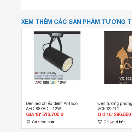
XEM THÊM CÁC SẢN PHẨM TƯƠNG 
Đèn led chiếu điểm Anfaco
Đèn tường phòng
AFC-888RD - 12W
VC5022/1C
Giá từ 513.700 đ
Giá từ 396.550
1
5
Có
nơi bán
Có
nơi bán