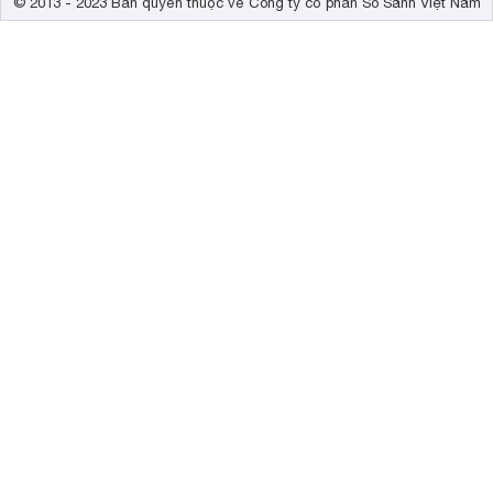
© 2013 - 2023 Bản quyền thuộc về Công ty cổ phần So Sánh Việt Nam