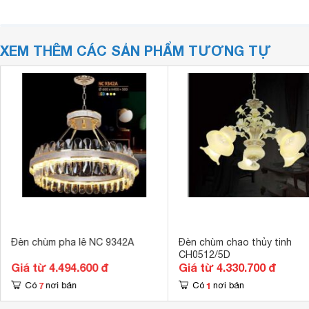
XEM THÊM CÁC SẢN PHẨM TƯƠNG TỰ
Đèn chùm pha lê NC 9342A
Đèn chùm chao thủy tinh
CH0512/5D
Giá từ 4.494.600 đ
Giá từ 4.330.700 đ
7
1
Có
nơi bán
Có
nơi bán