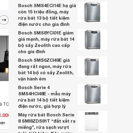
gì? Loại nào tốt nhất và cách sạc bóng
Bosch SMS4ECI14E hạ giá
đèn tích điện qua bài viết sau.
còn 15 triệu đồng, máy
rửa bát 13 bộ tiết kiệm
điện nước cho gia đình
Bosch SMS8YCI01E giảm
giá mạnh, máy rửa bát 14
bộ sấy Zeolith cao cấp
cho gia đình
Bosch SMS6ZCI49E giá
đang rất ngon, máy rửa
bát 14 bộ có sấy Zeolith,
vận hành êm
Bosch Serie 4
SMS4HCI48E - mẫu máy
rửa bát 14 bộ tiết kiệm
hả TC008
Đèn âm trần Euroto LA-516
Đèn t
điện nước, giá hợp lý
Máy rửa bát Bosch Serie
1.000 đ
Giá từ 222.200 đ
Giá 
8 SMI8ZDS81T “đắt xắt ra
8
bán
Có
nơi bán
Có
miếng”, rửa sạch vượt