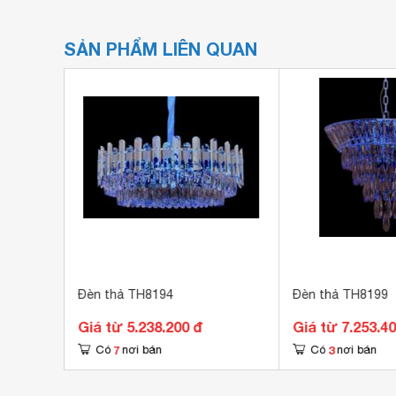
SẢN PHẨM LIÊN QUAN
Đèn thả TH8194
Đèn thả TH8199
Giá từ 5.238.200 đ
Giá từ 7.253.4
7
3
Có
nơi bán
Có
nơi bán