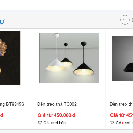
TỰ
ồng BT8845S
Đèn treo thả TC002
Đèn treo t
 đ
Giá từ 450.000 đ
Giá từ 45
3
6
Có
nơi bán
Có
nơi 