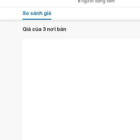
6
người đang xem
So sánh giá
Giá của 3 nơi bán