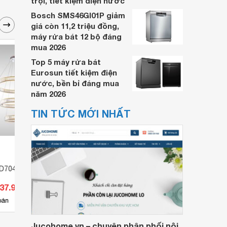
trội, tiết kiệm điện nước
Bosch SMS46GI01P giảm
giá còn 11,2 triệu đồng,
máy rửa bát 12 bộ đáng
mua 2026
Top 5 máy rửa bát
Eurosun tiết kiệm điện
nước, bền bỉ đáng mua
năm 2026
TIN TỨC MỚI NHẤT
HD7047T3
Đèn thả DY4015
Đèn t
437.970 đ
Giá từ 852.500 đ
Giá 
2
bán
Có
nơi bán
Có
Jucohome.vn – chuyên phân phối nội