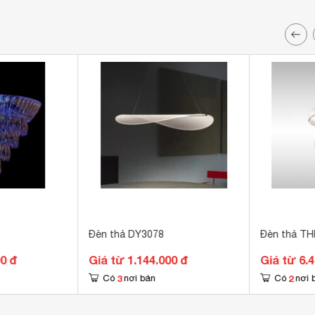
Đèn thả DY3078
Đèn thả T
00 đ
Giá từ 1.144.000 đ
Giá từ 6.
3
2
Có
nơi bán
Có
nơi 