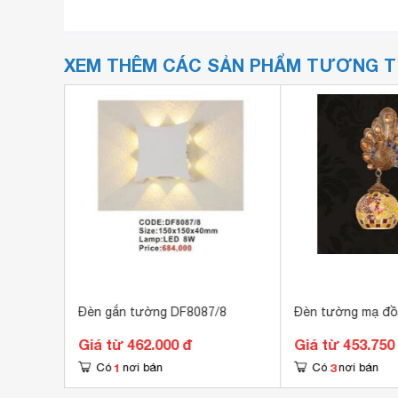
XEM THÊM CÁC SẢN PHẨM TƯƠNG 
FLH30W-
Đèn gắn tường DF8087/8
Đèn tường mạ đ
Giá từ 462.000 đ
Giá từ 453.750
1
3
Có
nơi bán
Có
nơi bán