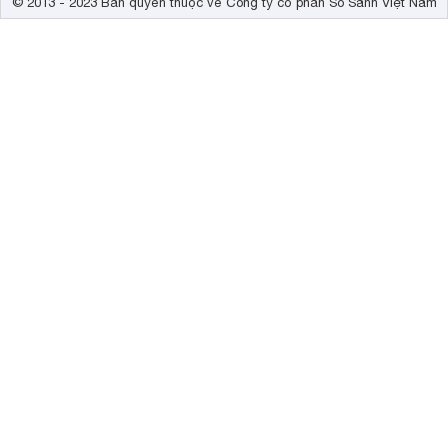
© 2013 - 2023 Bản quyền thuộc về Công ty cổ phần So Sánh Việt Nam