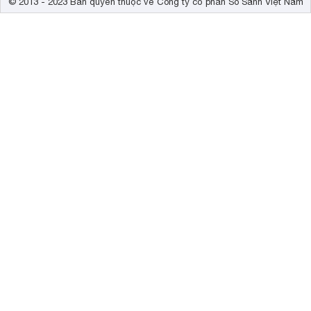
© 2013 - 2023 Bản quyền thuộc về Công ty cổ phần So Sánh Việt Nam