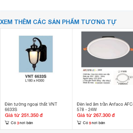
XEM THÊM CÁC SẢN PHẨM TƯƠNG TỰ
Đèn tường ngoại thất VNT
Đèn led âm trần Anfaco AFC
6633S
578 - 24W
Giá từ 251.350 đ
Giá từ 267.300 đ
3
9
Có
nơi bán
Có
nơi bán