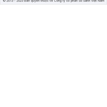
© 2013 - 2023 Bản quyền thuộc về Công ty cổ phần So Sánh Việt Nam