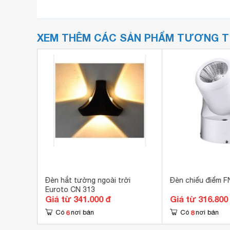
XEM THÊM CÁC SẢN PHẨM TƯƠNG 
3 màu
Đèn hắt tường ngoài trời
Đèn chiếu điểm F
Euroto CN 313
Giá từ 341.000 đ
Giá từ 316.800
6
8
Có
nơi bán
Có
nơi bán