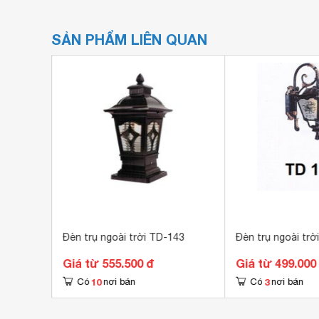
SẢN PHẨM LIÊN QUAN
149
Đèn trụ ngoài trời TD-143
Đèn trụ ngoài trờ
Giá từ 555.500 đ
Giá từ 499.000
10
3
Có
nơi bán
Có
nơi bán