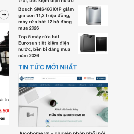
trội, tiết kiệm điện nước
Bosch SMS46GI01P giảm
giá còn 11,2 triệu đồng,
máy rửa bát 12 bộ đáng
mua 2026
Top 5 máy rửa bát
Eurosun tiết kiệm điện
nước, bền bỉ đáng mua
năm 2026
TIN TỨC MỚI NHẤT
ài trời TD-147
Đèn trụ ngoài trời TD 120
Đèn t
5.500 đ
Giá từ 358.600 đ
Giá 
10
bán
Có
nơi bán
Có
Jucohome.vn – chuyên phân phối nội