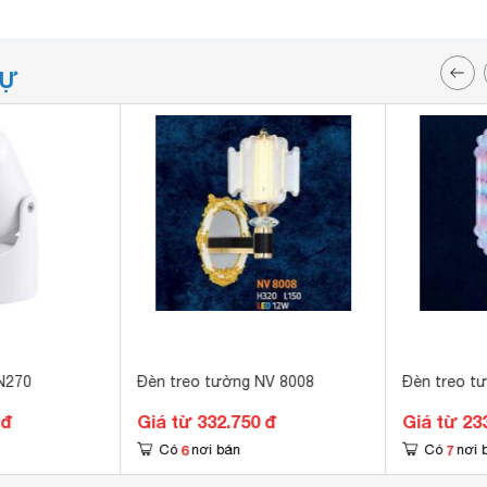
TỰ
N270
Đèn treo tường NV 8008
Đèn treo t
 đ
Giá từ 332.750 đ
Giá từ 23
6
7
Có
nơi bán
Có
nơi 