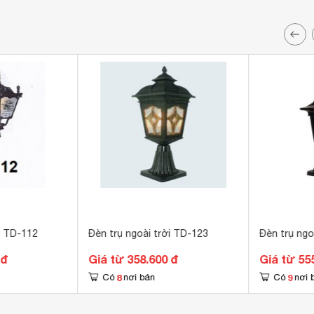
i TD-112
Đèn trụ ngoài trời TD-123
Đèn trụ ngo
 đ
Giá từ 358.600 đ
Giá từ 55
8
9
Có
nơi bán
Có
nơi 