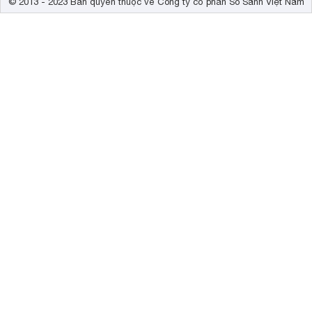
© 2013 - 2023 Bản quyền thuộc về Công ty cổ phần So Sánh Việt Nam