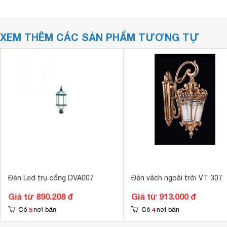
XEM THÊM CÁC SẢN PHẨM TƯƠNG TỰ
Đèn Led trụ cổng DVA007
Đèn vách ngoài trời VT 307
Giá từ 890.208 đ
Giá từ 913.000 đ
5
4
Có
nơi bán
Có
nơi bán