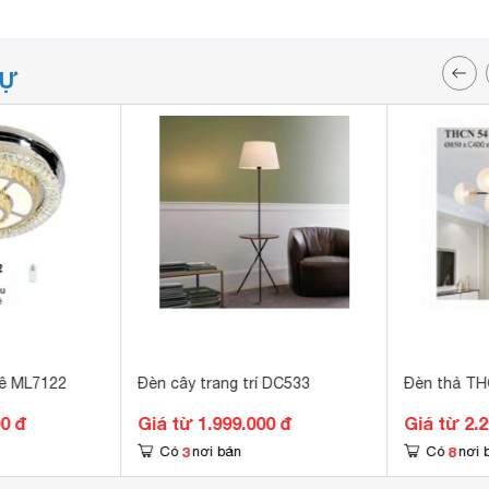
TỰ
lê ML7122
Đèn cây trang trí DC533
Đèn thả T
00 đ
Giá từ 1.999.000 đ
Giá từ 2.
3
8
Có
nơi bán
Có
nơi 