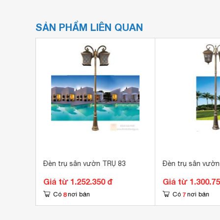
SẢN PHẨM LIÊN QUAN
Đèn trụ sân vườn TRỤ 83
Đèn trụ sân vườn
Giá từ 1.252.350 đ
Giá từ 1.300.7
8
7
Có
nơi bán
Có
nơi bán