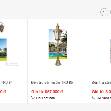
 TRỤ 84
Đèn trụ sân vườn TRỤ 85
Đèn trụ sâ
50 đ
Giá từ 957.000 đ
Giá từ 3.
2
3
Có
nơi bán
Có
nơi 