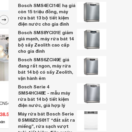
gì? Loại nào tốt nhất và cách sạc bóng
Bosch SMS4ECI14E hạ giá
đèn tích điện qua bài viết sau.
còn 15 triệu đồng, máy
rửa bát 13 bộ tiết kiệm
điện nước cho gia đình
Bosch SMS8YCI01E giảm
giá mạnh, máy rửa bát 14
bộ sấy Zeolith cao cấp
cho gia đình
Bosch SMS6ZCI49E giá
đang rất ngon, máy rửa
bát 14 bộ có sấy Zeolith,
vận hành êm
Bosch Serie 4
SMS4HCI48E - mẫu máy
rửa bát 14 bộ tiết kiệm
HCN54/21
Đèn mâm áp trần ML1065
Đèn ố
điện nước, giá hợp lý
Máy rửa bát Bosch Serie
238.500 đ
Giá từ 2.310.000 đ
Giá 
8 SMI8ZDS81T “đắt xắt ra
3
bán
Có
nơi bán
Có
miếng”, rửa sạch vượt