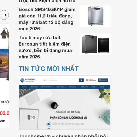
trội, tiết kiệm điện nước
Bosch SMS46GI01P giảm
giá còn 11,2 triệu đồng,
máy rửa bát 12 bộ đáng
mua 2026
Top 5 máy rửa bát
Eurosun tiết kiệm điện
nước, bền bỉ đáng mua
năm 2026
TIN TỨC MỚI NHẤT
n vườn TRỤ 82
Đèn trụ sân vườn TRỤ 81
Đèn t
003.000 đ
Giá từ 1.351.350 đ
Giá 
9
bán
Có
nơi bán
Có
Jucohome.vn – chuyên phân phối nội