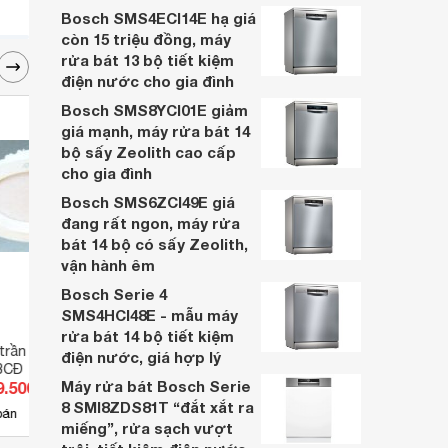
gì? Loại nào tốt nhất và cách sạc bóng
Bosch SMS4ECI14E hạ giá
đèn tích điện qua bài viết sau.
còn 15 triệu đồng, máy
rửa bát 13 bộ tiết kiệm
điện nước cho gia đình
Bosch SMS8YCI01E giảm
giá mạnh, máy rửa bát 14
bộ sấy Zeolith cao cấp
cho gia đình
Bosch SMS6ZCI49E giá
đang rất ngon, máy rửa
bát 14 bộ có sấy Zeolith,
vận hành êm
Bosch Serie 4
SMS4HCI48E - mẫu máy
rửa bát 14 bộ tiết kiệm
 trần Anfaco AFC-
Đèn led âm trần Anfaco AFC-
Đèn v
điện nước, giá hợp lý
 3CĐ
674T - 12W, 3CĐ
Máy rửa bát Bosch Serie
9.500 đ
Giá từ 251.900 đ
Giá 
8 SMI8ZDS81T “đắt xắt ra
3
bán
Có
nơi bán
Có
miếng”, rửa sạch vượt