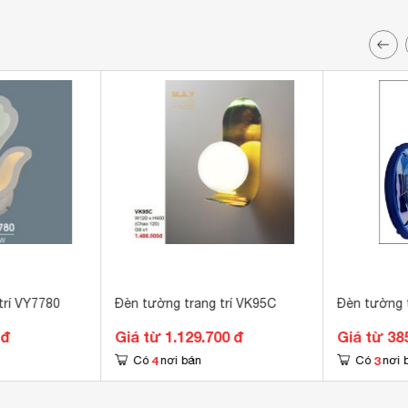
trí VY7780
Đèn tường trang trí VK95C
Đèn tường t
 đ
Giá từ 1.129.700 đ
Giá từ 38
4
3
Có
nơi bán
Có
nơi 