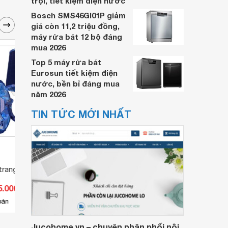
trội, tiết kiệm điện nước
Bosch SMS46GI01P giảm
giá còn 11,2 triệu đồng,
máy rửa bát 12 bộ đáng
mua 2026
Top 5 máy rửa bát
Eurosun tiết kiệm điện
nước, bền bỉ đáng mua
năm 2026
TIN TỨC MỚI NHẤT
rang trí VK2424
Đèn tường trang trí RO1431
Đèn T
5.000 đ
Giá từ 785.400 đ
Giá 
2
bán
Có
nơi bán
Có
Jucohome.vn – chuyên phân phối nội