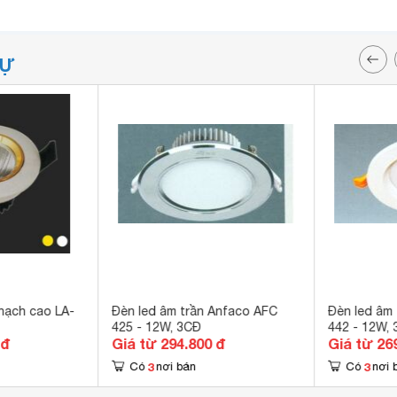
TỰ
thạch cao LA-
Đèn led âm trần Anfaco AFC
Đèn led âm
425 - 12W, 3CĐ
442 - 12W,
 đ
Giá từ 294.800 đ
Giá từ 26
3
3
Có
nơi bán
Có
nơi 