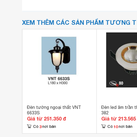
XEM THÊM CÁC SẢN PHẨM TƯƠNG 
Đèn tường ngoại thất VNT
Đèn led âm trần 
6633S
382
Giá từ 251.350 đ
Giá từ 213.565
3
10
Có
nơi bán
Có
nơi bán