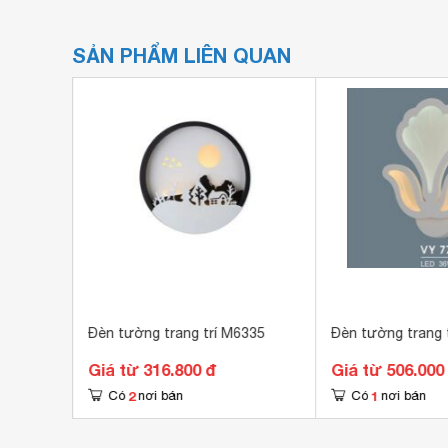
SẢN PHẨM LIÊN QUAN
466
Đèn tường trang trí M6335
Đèn tường trang 
Giá từ 316.800 đ
Giá từ 506.000
2
1
Có
nơi bán
Có
nơi bán