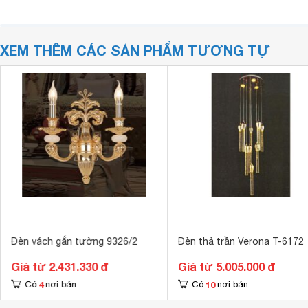
XEM THÊM CÁC SẢN PHẨM TƯƠNG TỰ
Đèn vách gắn tường 9326/2
Đèn thả trần Verona T-6172
Giá từ 2.431.330 đ
Giá từ 5.005.000 đ
4
10
Có
nơi bán
Có
nơi bán