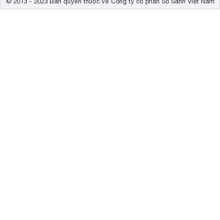
© 2013 - 2023 Bản quyền thuộc về Công ty cổ phần So Sánh Việt Nam