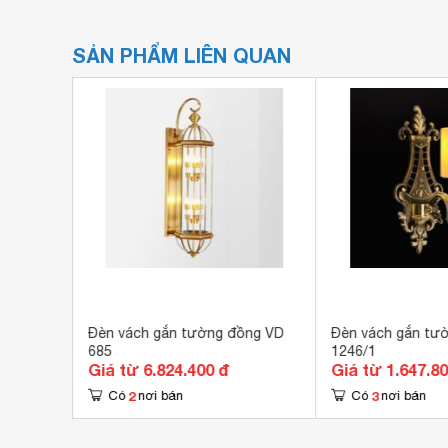
SẢN PHẨM LIÊN QUAN
ồng VD-
Đèn vách gắn tường đồng VD
Đèn vách gắn tư
685
1246/1
Giá từ 6.824.400 đ
Giá từ 1.647.8
2
3
Có
nơi bán
Có
nơi bán