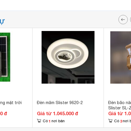
TỰ
ng mặt trời
Đèn mâm Slister 9620-2
Đèn bão nă
Slister SL
00 đ
Giá từ 1.045.000 đ
Giá từ 1.
1
3
Có
nơi bán
Có
nơi 