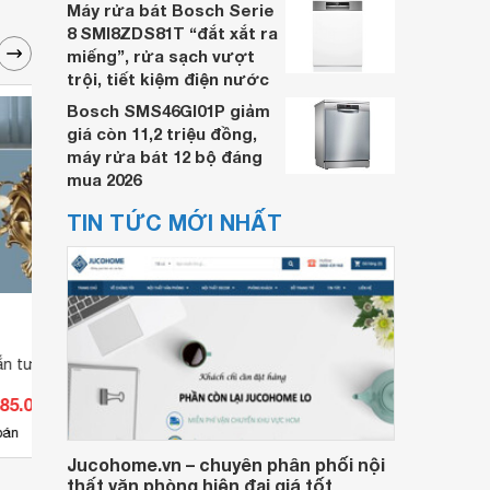
Máy rửa bát Bosch Serie
8 SMI8ZDS81T “đắt xắt ra
miếng”, rửa sạch vượt
trội, tiết kiệm điện nước
Bosch SMS46GI01P giảm
giá còn 11,2 triệu đồng,
máy rửa bát 12 bộ đáng
mua 2026
TIN TỨC MỚI NHẤT
ắn tường đồng VD
Đèn vách gắn tường đồng VD-
Đèn v
2039/2
4028/
785.000 đ
Giá từ 3.322.000 đ
Giá 
2
bán
Có
nơi bán
Có
Jucohome.vn – chuyên phân phối nội
thất văn phòng hiện đại giá tốt