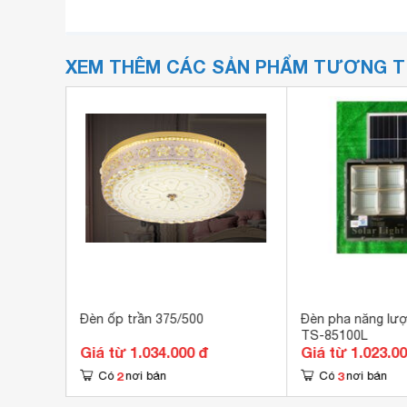
XEM THÊM CÁC SẢN PHẨM TƯƠNG 
Đèn ốp trần 375/500
Đèn pha năng lượ
TS-85100L
Giá từ 1.034.000 đ
Giá từ 1.023.0
2
3
Có
nơi bán
Có
nơi bán