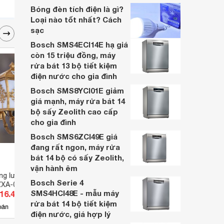
kinh nghiệm chọn mua thật chuẩn để tránh
Bóng đèn tích điện là gì?
hàng giả kém chất lượng.
Loại nào tốt nhất? Cách
sạc
Bosch SMS4ECI14E hạ giá
còn 15 triệu đồng, máy
rửa bát 13 bộ tiết kiệm
điện nước cho gia đình
Bosch SMS8YCI01E giảm
giá mạnh, máy rửa bát 14
bộ sấy Zeolith cao cấp
cho gia đình
Bosch SMS6ZCI49E giá
đang rất ngon, máy rửa
bát 14 bộ có sấy Zeolith,
vận hành êm
ng lượng mặt trời
Đèn thả Slister 8658
Đèn 
Bosch Serie 4
-ZXA-035-200
SMS4HCI48E - mẫu máy
016.400 đ
Giá từ 1.045.000 đ
Giá 
rửa bát 14 bộ tiết kiệm
2
bán
Có
nơi bán
Có
điện nước, giá hợp lý