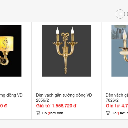
ờng đồng VD
Đèn vách gắn tường đồng VD
Đèn vách g
2056/2
7026/2
00 đ
Giá từ 1.556.720 đ
Giá từ 4.
3
1
Có
nơi bán
Có
nơi 