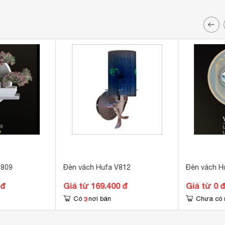
7809
Đèn vách Hufa V812
Đèn vách H
 đ
Giá từ 169.400 đ
Giá từ 0 
3
Có
nơi bán
Chưa có 