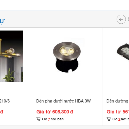
TỰ
210/6
Đèn pha dưới nước HBA 3W
Đèn đường 
 đ
Giá từ 608.300 đ
Giá từ 56
7
2
Có
nơi bán
Có
nơi 