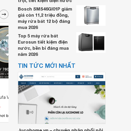
trội, tiết kiệm điện nước
Bosch SMS46GI01P giảm
giá còn 11,2 triệu đồng,
máy rửa bát 12 bộ đáng
mua 2026
Top 5 máy rửa bát
Eurosun tiết kiệm điện
nước, bền bỉ đáng mua
năm 2026
TIN TỨC MỚI NHẤT
ufa V7807
Đèn vách Hufa V937
Đèn v
đ
Giá từ 284.900 đ
Giá 
2
nơi bán
Có
nơi bán
Có
Jucohome.vn – chuyên phân phối nội