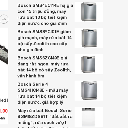
gì? Loại nào tốt nhất và cách sạc bóng
Bosch SMS4ECI14E hạ giá
đèn tích điện qua bài viết sau.
còn 15 triệu đồng, máy
rửa bát 13 bộ tiết kiệm
điện nước cho gia đình
Bosch SMS8YCI01E giảm
giá mạnh, máy rửa bát 14
bộ sấy Zeolith cao cấp
cho gia đình
Bosch SMS6ZCI49E giá
đang rất ngon, máy rửa
bát 14 bộ có sấy Zeolith,
vận hành êm
Bosch Serie 4
SMS4HCI48E - mẫu máy
rửa bát 14 bộ tiết kiệm
led KLF24
Đèn soi tranh 6621-3
Đèn r
điện nước, giá hợp lý
Máy rửa bát Bosch Serie
1.000 đ
Giá từ 577.500 đ
Giá 
8 SMI8ZDS81T “đắt xắt ra
1
bán
Có
nơi bán
Có
miếng”, rửa sạch vượt