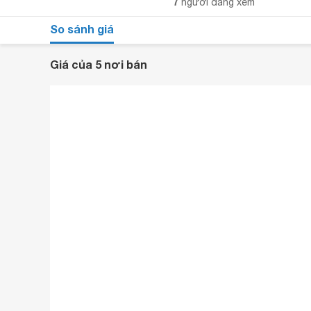
7
người đang xem
So sánh giá
Giá của 5 nơi bán