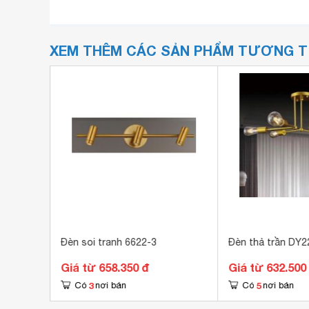
XEM THÊM CÁC SẢN PHẨM TƯƠNG 
 trời
Đèn soi tranh 6622-3
Đèn thả trần DY2
Giá từ 658.350 đ
Giá từ 632.500
3
5
Có
nơi bán
Có
nơi bán