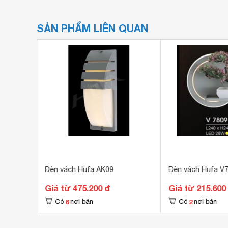
SẢN PHẨM LIÊN QUAN
Đèn vách Hufa AK09
Đèn vách Hufa V
Giá từ 475.200 đ
Giá từ 215.600
6
2
Có
nơi bán
Có
nơi bán