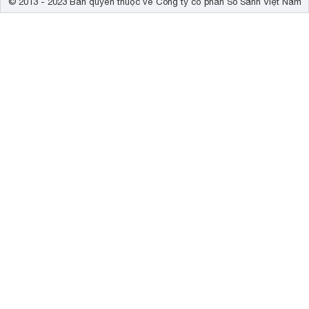
© 2013 - 2023 Bản quyền thuộc về Công ty cổ phần So Sánh Việt Nam