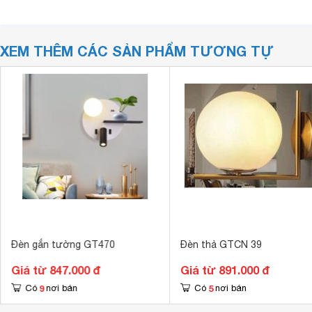
XEM THÊM CÁC SẢN PHẨM TƯƠNG TỰ
Đèn gắn tường GT470
Đèn thả GTCN 39
Giá từ 847.000 đ
Giá từ 891.000 đ
9
5
Có
nơi bán
Có
nơi bán