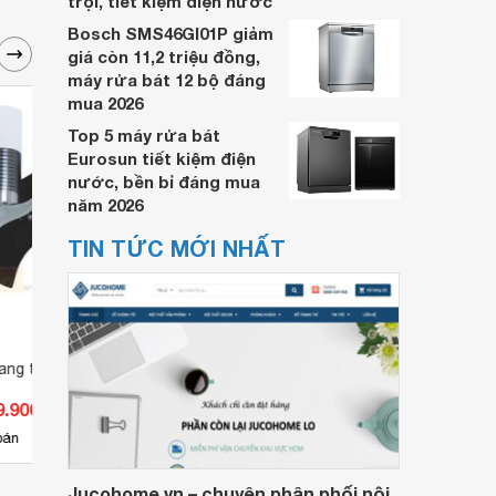
trội, tiết kiệm điện nước
Bosch SMS46GI01P giảm
giá còn 11,2 triệu đồng,
máy rửa bát 12 bộ đáng
mua 2026
Top 5 máy rửa bát
Eurosun tiết kiệm điện
nước, bền bỉ đáng mua
năm 2026
TIN TỨC MỚI NHẤT
ang trí NV-524
Đèn vách trang trí NV 8802A
Đèn v
9.900 đ
Giá từ 902.000 đ
Giá 
3
bán
Có
nơi bán
Có
Jucohome.vn – chuyên phân phối nội