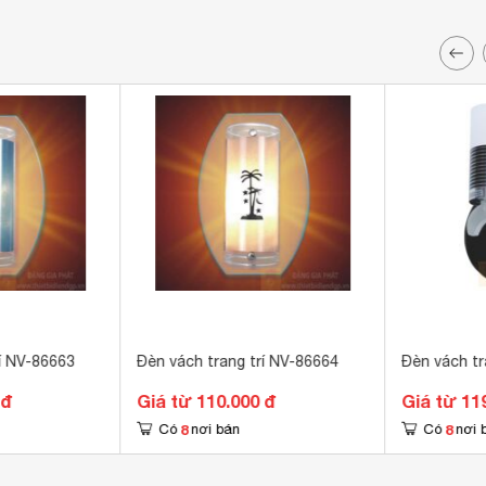
í NV-86663
Đèn vách trang trí NV-86664
Đèn vách tr
 đ
Giá từ 110.000 đ
Giá từ 11
8
8
Có
nơi bán
Có
nơi 