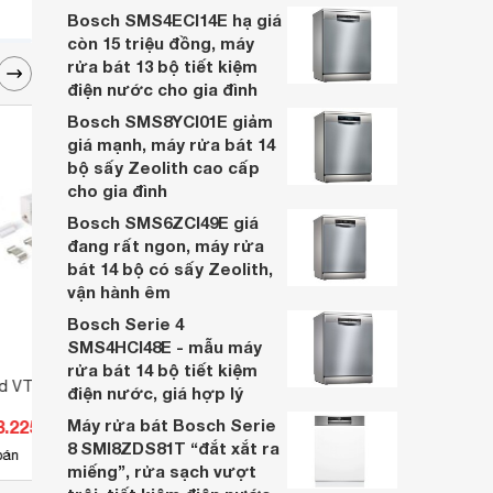
gì? Loại nào tốt nhất và cách sạc bóng
Bosch SMS4ECI14E hạ giá
đèn tích điện qua bài viết sau.
còn 15 triệu đồng, máy
rửa bát 13 bộ tiết kiệm
điện nước cho gia đình
Bosch SMS8YCI01E giảm
giá mạnh, máy rửa bát 14
bộ sấy Zeolith cao cấp
cho gia đình
Bosch SMS6ZCI49E giá
đang rất ngon, máy rửa
bát 14 bộ có sấy Zeolith,
vận hành êm
Bosch Serie 4
SMS4HCI48E - mẫu máy
rửa bát 14 bộ tiết kiệm
ed VT5-16SS-120
Đèn led âm trần EC-DL-7SS-
Đèn l
điện nước, giá hợp lý
T118-DM 7W
SDHD
Máy rửa bát Bosch Serie
8.225 đ
Giá từ 126.720 đ
Giá 
8 SMI8ZDS81T “đắt xắt ra
10
bán
Có
nơi bán
Có
miếng”, rửa sạch vượt