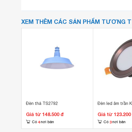
XEM THÊM CÁC SẢN PHẨM TƯƠNG 
L
Đèn thả TS2792
Đèn led âm trần 
Giá từ 148.500 đ
Giá từ 123.200
4
3
Có
nơi bán
Có
nơi bán