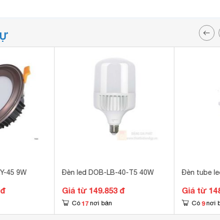
TỰ
KY-45 9W
Đèn led DOB-LB-40-T5 40W
Đèn tube l
 đ
Giá từ 149.853 đ
Giá từ 14
17
9
Có
nơi bán
Có
nơi 