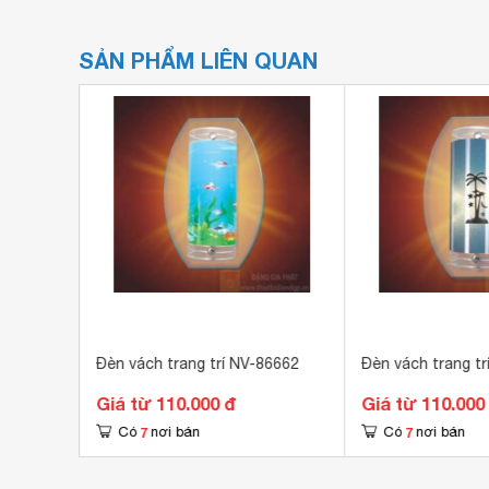
SẢN PHẨM LIÊN QUAN
55
Đèn vách trang trí NV-86662
Đèn vách trang tr
Giá từ 110.000 đ
Giá từ 110.000
7
7
Có
nơi bán
Có
nơi bán