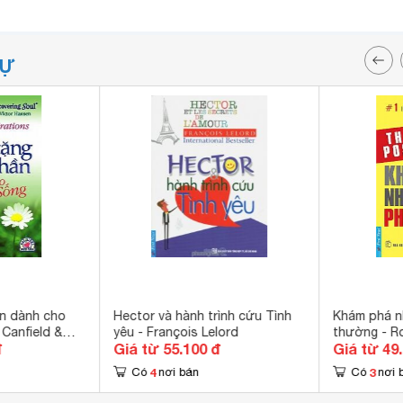
TỰ
ần dành cho
Hector và hành trình cứu Tình
Khám phá n
Canfield &
yêu - François Lelord
thường - R
đ
Giá từ 55.100 đ
Giá từ 49
en
Zander & B
4
3
Có
nơi bán
Có
nơi 