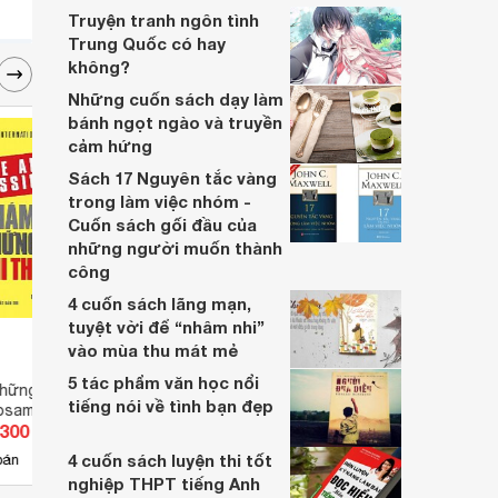
Truyện tranh ngôn tình
Trung Quốc có hay
không?
Những cuốn sách dạy làm
bánh ngọt ngào và truyền
cảm hứng
Sách 17 Nguyên tắc vàng
trong làm việc nhóm -
Cuốn sách gối đầu của
những người muốn thành
công
4 cuốn sách lãng mạn,
tuyệt vời để “nhâm nhi”
vào mùa thu mát mẻ
5 tác phẩm văn học nổi
hững điều phi
Điều kỳ diệu của thái độ sống -
Thế G
tiếng nói về tình bạn đẹp
osamund Stone
Mac Anderson
Nghệ
.300 đ
Giá từ 46.000 đ
Giá 
enzamin Zander
4 cuốn sách luyện thi tốt
4
bán
Có
nơi bán
Có
nghiệp THPT tiếng Anh