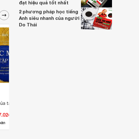
đạt hiệu quả tốt nhất
2 phương pháp học tiếng
Anh siêu nhanh của người
Do Thái
a tập trung - Nhiều
Dành cho mẹ món quà của tình
Thước
yêu - Nhiều tác giả
của b
7.024 đ
Giá từ 0 đ
Giá 
bán
Chưa có nơi bán
Ch