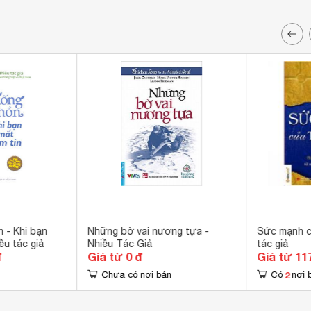
 - Khi bạn
Những bờ vai nương tựa -
Sức mạnh củ
ều tác giả
Nhiều Tác Giả
tác giả
đ
Giá từ 0 đ
Giá từ 11
2
Chưa có nơi bán
Có
nơi 