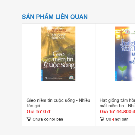
SẢN PHẨM LIÊN QUAN
c giả
Gieo niềm tin cuộc sống - Nhiều
Hạt giống tâm hồn
tác giả
mất niềm tin - Nhi
Giá từ 0 đ
Giá từ 44.800 
4
Chưa có nơi bán
Có
nơi bán