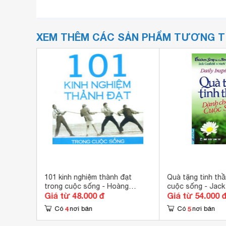
XEM THÊM CÁC SẢN PHẨM TƯƠNG 
101 kinh nghiệm thành đạt
Quà tặng tinh th
trong cuộc sống - Hoàng
cuộc sống - Jack 
Giá từ 48.000 đ
Giá từ 54.000 
Thanh
Mark Victor Hans
4
5
Có
nơi bán
Có
nơi bán