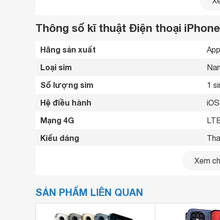
Xe
Thông số kĩ thuật Điện thoại iPho
Hãng sản xuất
App
Loại sim
Nan
Số lượng sim
1 s
Hệ điều hành
iOS
Mạng 4G
LTE
Kiểu dáng
Tha
Phù hợp với các mạng
Mob
Xem chi
Bàn phím Qwerty hỗ trợ
Có 
iPhone 12 Pro Max 256GB được chế tác từ mặt k
nhiệm, phần khung cấu tạo từ thép không gỉ cực 
SẢN PHẨM LIÊN QUAN
Kích thước
160
hơn.
Trọng lượng
228