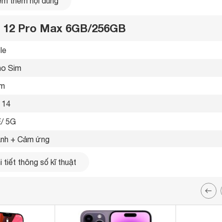
m thêm nội dung
ne 12 Pro Max 6GB/256GB
le 
o Sim 
im 
 14 
/ 5G 
nh + Cảm ứng 
ifone, Vinafone, Viettel 
 tiết thông số kĩ thuật
ính cường lực Ceramic Shield có độ bền gấp 4 lần iPhone tiền
kỳ chắc chắn. Mang lại khả năng chống trầy, chống va đập tốt
.8 x 78.1 x 7.4 mm
 g