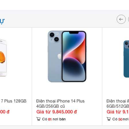
TỰ
e 7 Plus 128GB
Điện thoại iPhone 14 Plus
Điện thoại 
4GB/256GB cũ
6GB/512G
000 đ
Giá từ 9.845.000 đ
Giá từ 9.
81
50
Có
nơi bán
Có
nơi