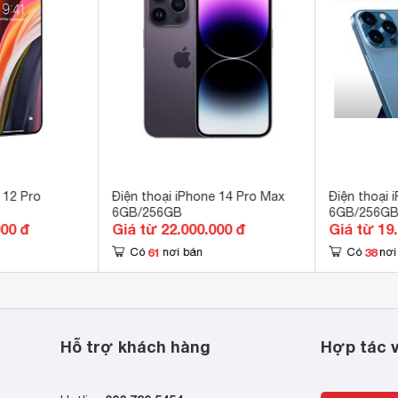
er Retina OLED 
inch
4 x 2778 pixel
B 
 GB 
ng 
 12 Pro
Điện thoại iPhone 14 Pro Max
Điện thoại 
ng giới hạn 
6GB/256GB
6GB/256G
000 đ
Giá từ 22.000.000 đ
Giá từ 19
-UHD 
61
38
Có
nơi bán
Có
nơi
d-LED dual-tone flash, HDR (photo/panorama) 
MP 
le A14 Bionic 
Hỗ trợ khách hàng
Hợp tác v
a-core 
 GHz