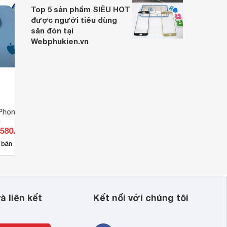
Top 5 sản phẩm SIÊU HOT
được người tiêu dùng
săn đón tại
Webphukien.vn
iPhone 13 Pro Max
Điện thoại iPhone 12 Pro Max
Điện 
B
6GB/128GB
6GB/
.580.000 đ
Giá từ 11.000.000 đ
Giá 
107
 bán
Có
nơi bán
Có
à liên kết
Kết nối với chúng tôi