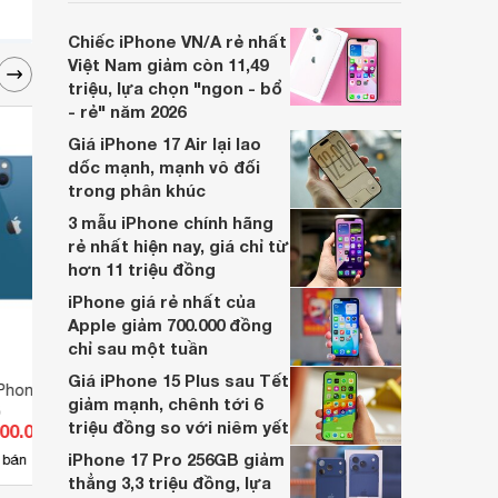
phối chính hãng. Tuy nhiên, mức độ giảm
giữa các dòng máy có sự khác biệt lớn.
Chiếc iPhone VN/A rẻ nhất
Việt Nam giảm còn 11,49
triệu, lựa chọn "ngon - bổ
- rẻ" năm 2026
Giá iPhone 17 Air lại lao
dốc mạnh, mạnh vô đối
trong phân khúc
3 mẫu iPhone chính hãng
rẻ nhất hiện nay, giá chỉ từ
hơn 11 triệu đồng
iPhone giá rẻ nhất của
Apple giảm 700.000 đồng
chỉ sau một tuần
Giá iPhone 15 Plus sau Tết
iPhone 13
Điện thoại iPhone XS 64GB
Điện 
giảm mạnh, chênh tới 6
B
6GB/
triệu đồng so với niêm yết
100.000 đ
Giá từ 9.680.000 đ
Giá 
iPhone 17 Pro 256GB giảm
9
 bán
Có
nơi bán
Có
thẳng 3,3 triệu đồng, lựa