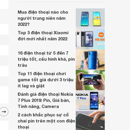
triệu đồng nhưng được trang bị bên trong
với nhiều thông số kỹ thuật ấn tượng,
Mua điện thoại nào cho
vượt trội nhất. Mọi người hãy tham khảo
người trung niên năm
những chia sẻ dưới đây để có những
2022?
thông tin hữu ích.
Top 3 điện thoại Xiaomi
đời mới nhất năm 2022
16 điện thoại từ 5 đến 7
triệu tốt, cấu hình khá, pin
trâu
Top 11 điện thoại chơi
game tốt giá dưới 3 triệu
ít lag và giật
Đánh giá điện thoại Nokia
7 Plus 2019: Pin, Giá bán,
Tính năng, Camera
2 cách khắc phục sự cố
chai pin trên một con điện
thoại