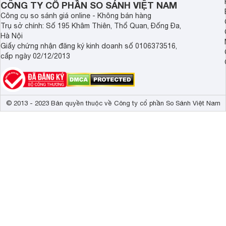
CÔNG TY CỔ PHẦN SO SÁNH VIỆT NAM
Core
Hexa-core 
Công cụ so sánh giá online - Không bán hàng
Trụ sở chính: Số 195 Khâm Thiên, Thổ Quan, Đống Đa,
GPU
Apple GPU (4-
Hà Nội
Wifi
Wi-Fi 802.11 
Giấy chứng nhận đăng ký kinh doanh số 0106373516,
cấp ngày 02/12/2013
GPS
A-GPS, GLON
Bluetooth
v5.0, A2DP, L
Kết nối USB
v2.0 
© 2013 - 2023 Bản quyền thuộc về Công ty cổ phần So Sánh Việt Nam
Hồng ngoại
- 
NFC
Có 
Jack tai nghe
- 
Bên cạnh đó, bộ xử lý đồ họa của máy cũng được Apple thi
và nhanh chóng hơn gấp nhiều lần.
Dung lượng pin
- mAh
Chưa dừng lại ở đó, iPhone Xs còn được tích hợp thêm trí 
Ghi âm cuộc gọi
- 
dùng có thể xử lý các tác vụ một cách đơn giản nhất.
Nghe FM Radio
- 