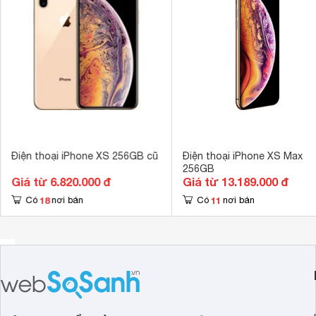
Kích thước màn hình
5.8 inch
Độ phân giải màn hình
1125 x 2436 p
Ram
4 GB 
Bộ nhớ trong
256 GB 
Loại thẻ nhớ hỗ trợ
- 
Dung lượng thẻ nhớ tối đa
- 
Điện thoại iPhone XS 256GB cũ
Điện thoại iPhone XS Max
Danh bạ có thể lưu trữ
Không giới hạ
256GB
Giá từ 6.820.000 đ
Giá từ 13.189.000 đ
12 MP, f/1.8,
Camera sau
18
11
Có
nơi bán
Có
nơi bán
12 MP, f/2.4,
Quay phim
Full HD 
Tính năng camera
Đèn flash tôn
Camera trước
7MP 
Tên CPU
Apple A12 Bio