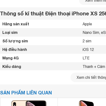
Xem thêm nộ
Thông số kĩ thuật Điện thoại iPhone XS 2
Hãng sản xuất
Apple 
Loại sim
Nano Sim, eS
Số lượng sim
2 sim 
Hệ điều hành
iOS 12 
Mạng 4G
LTE 
Kiểu dáng
Thanh + Cảm 
Bàn phím Qwerty hỗ trợ
- 
Xem chi tiết thông
Apple A12 Bionic được xây dựng trên tiến trình 7nm đầu ti
Kích thước
143.6 x 70.9 
hiệu năng “vô đối” cùng khả năng tiết kiệm năng lượng tối ư
SẢN PHẨM LIÊN QUAN
Trọng lượng
177 g
Kiểu màn hình
Super AMOLE