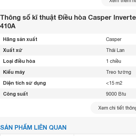
Xem thêm nộ
Thông số kĩ thuật Điều hòa Casper Invert
410A
Hãng sản xuất
Casper 
Xuất xứ
Thái Lan 
Loại điều hòa
1 chiều 
Kiểu máy
Treo tường 
Diện tích sử dụng
<15 m2
Công suất
9000 Btu
Công suất tiêu thụ trung bình
1.1 kW/h
Xem chi tiết thông
Công nghệ Inverter
Có 
Công suất làm lạnh mạnh mẽ
SẢN PHẨM LIÊN QUAN
Lọc bụi, kháng khuẩn, khử mùi
Tấm vi lọc bụi
Với công suất làm lạnh 9000 BTU, IC-09TL11 có khả năng 