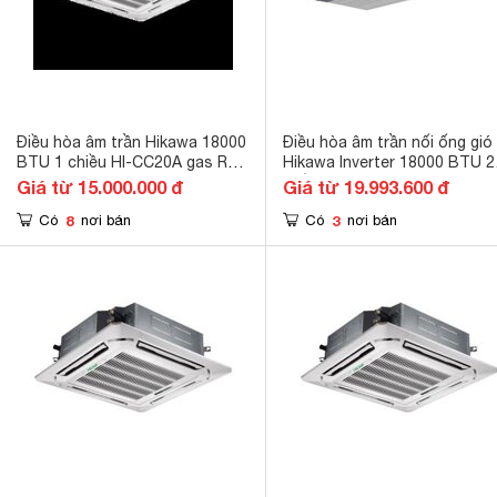
Điều hòa âm trần Hikawa 18000
Điều hòa âm trần nối ống gió
BTU 1 chiều HI-CC20A gas R-
Hikawa Inverter 18000 BTU 2
32
chiều HI-DH20AT gas R410A
Giá từ 15.000.000 đ
Giá từ 19.993.600 đ
8
3
Có
nơi bán
Có
nơi bán