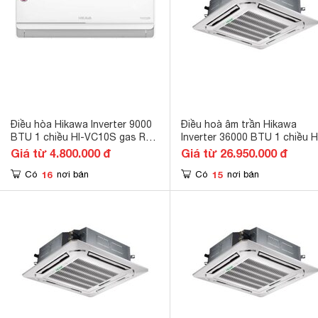
Điều hòa Hikawa Inverter 9000
Điều hoà âm trần Hikawa
BTU 1 chiều HI-VC10S gas R-
Inverter 36000 BTU 1 chiều H
32
CC40MV/HO-CC40MV gas R-
Giá từ 4.800.000 đ
Giá từ 26.950.000 đ
16
15
Có
nơi bán
Có
nơi bán