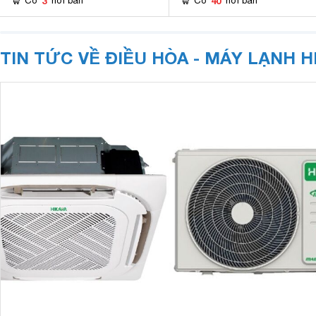
3
40
Có
nơi bán
Có
nơi bán
TIN TỨC VỀ ĐIỀU HÒA - MÁY LẠNH 