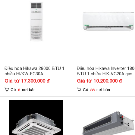
Điều hòa Hikawa 28000 BTU 1
Điều hòa Hikawa Inverter 18
chiều HI/KW-FC30A
BTU 1 chiều HIK-VC20A gas 
32
Giá từ 17.300.000 đ
Giá từ 10.200.000 đ
6
38
Có
nơi bán
Có
nơi bán