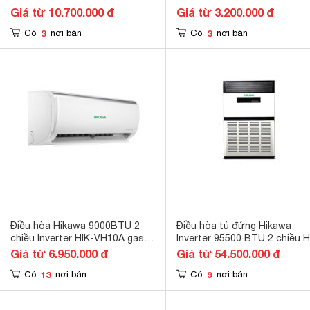
BTU HI-MDH25AT gas R-32
gas R-32
Giá từ 10.700.000 đ
Giá từ 3.200.000 đ
3
3
Có
nơi bán
Có
nơi bán
Điều hòa Hikawa 9000BTU 2
Điều hòa tủ đứng Hikawa
chiều Inverter HIK-VH10A gas
Inverter 95500 BTU 2 chiều H
R32
FH100AT/HO-FH100AT gas R
Giá từ 6.950.000 đ
Giá từ 54.500.000 đ
410A
13
9
Có
nơi bán
Có
nơi bán