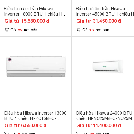
Điều hoà âm trần Hikawa
Điều hoà âm trần Hikawa
Inverter 18000 BTU 1 chiều HI-
Inverter 45000 BTU 1 chiều H
CC20AT/HO-CC20AT gas R-32
CC50MV/HO-CC50MV gas R-
Giá từ 15.550.000 đ
Giá từ 31.450.000 đ
22
16
Có
nơi bán
Có
nơi bán
Điều hòa Hikawa Inverter 13000
Điều hòa Hikawa 24000 BTU 
BTU 1 chiều HI-PC15I/HO-
chiều HI-NC25M/HO-NC25M
PC15I gas R-32
gas R-32
Giá từ 6.550.000 đ
Giá từ 11.400.000 đ