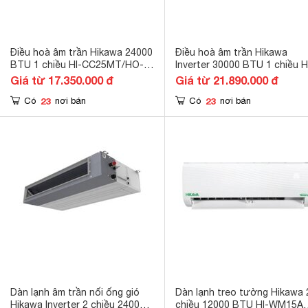
Điều hoà âm trần Hikawa 24000
Điều hoà âm trần Hikawa
BTU 1 chiều HI-CC25MT/HO-
Inverter 30000 BTU 1 chiều H
CC25MT gas R-32
CC30AT/HO-CC30AT gas R-
Giá từ 17.350.000 đ
Giá từ 21.890.000 đ
23
23
Có
nơi bán
Có
nơi bán
Dàn lạnh âm trần nối ống gió
Dàn lạnh treo tường Hikawa 
Hikawa Inverter 2 chiều 24000
chiều 12000 BTU HI-WM15A