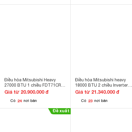
Điều hòa Mitsubishi Heavy
Điều hòa Mitsubishi heavy
27000 BTU 1 chiều FDT71CR-
18000 BTU 2 chiều Inverter
S5 gas R-410A
SRK/SRC50ZS-S gas R-410
Giá từ 20.900.000 đ
Giá từ 21.340.000 đ
24
23
Có
nơi bán
Có
nơi bán