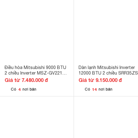
Điều hòa Mitsubishi 9000 BTU
Dàn lạnh Mitsubishi Inverter
2 chiều Inverter MSZ-GV2218
12000 BTU 2 chiều SRR35ZS
gas R-32
W gas R-410A
Giá từ 7.480.000 đ
Giá từ 9.150.000 đ
4
14
Có
nơi bán
Có
nơi bán