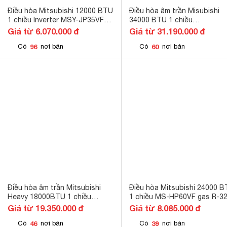
Điều hòa Mitsubishi 12000 BTU
Điều hòa âm trần Misubishi
1 chiều Inverter MSY-JP35VF
34000 BTU 1 chiều
gas R-32
FDT100CSV-S5/FDC100CSV
Giá từ 6.070.000 đ
Giá từ 31.190.000 đ
gas R-410A
96
60
Có
nơi bán
Có
nơi bán
Điều hòa âm trần Mitsubishi
Điều hòa Mitsubishi 24000 
Heavy 18000BTU 1 chiều
1 chiều MS-HP60VF gas R-3
FDT50CNV-S5
Giá từ 19.350.000 đ
Giá từ 8.085.000 đ
46
39
Có
nơi bán
Có
nơi bán