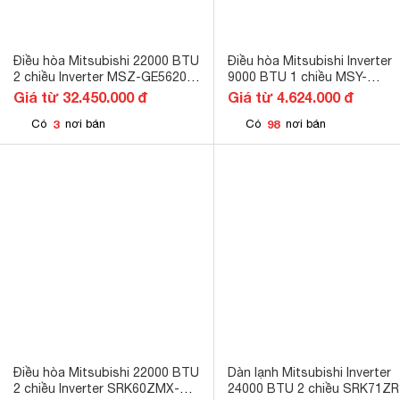
Điều hòa Mitsubishi 22000 BTU
Điều hòa Mitsubishi Inverter
2 chiều Inverter MSZ-GE5620S
9000 BTU 1 chiều MSY-
gas R-32
JW25VF gas R-32
Giá từ 32.450.000 đ
Giá từ 4.624.000 đ
3
98
Có
nơi bán
Có
nơi bán
Điều hòa Mitsubishi 22000 BTU
Dàn lạnh Mitsubishi Inverter
2 chiều Inverter SRK60ZMX-S
24000 BTU 2 chiều SRK71ZR