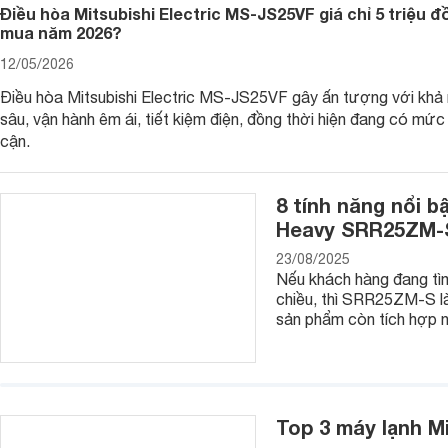
Điều hòa Mitsubishi Electric MS-JS25VF giá chỉ 5 triệu 
– Tiết kiệm điện hiệu quả: Điều hòa Mitsubishi trên thị trường
mua năm 2026?
trên thị trường. Các công nghệ tiết kiệm điện của điều hòa 
trội cho gia đình nhà bạn. Ngoài ra, đối với các dòng máy lạnh
12/05/2026
càng được cải thiện tốt hơn.
Điều hòa Mitsubishi Electric MS-JS25VF gây ấn tượng với khả
– Bền bỉ: Với việc sử dụng các chất liệu bền bỉ và chu trình
sâu, vận hành êm ái, tiết kiệm điện, đồng thời hiện đang có mức 
bền bỉ, với thời gian sử dụng hàng chục năm và khá ít lỗi xảy
cận.
Nhìn chung, với thương hiệu điều hòa Mitsubishi, người dùn
cũng như sự bền bỉ trong quá trình sử dụng.
8 tính năng nổi b
Heavy SRR25ZM-
23/08/2025
Nếu khách hàng đang tìm
chiều, thì SRR25ZM-S là
sản phẩm còn tích hợp n
Top 3 máy lạnh M