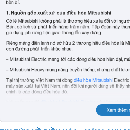
bền bỉ.
1. Nguồn gốc xuất xứ của điều hòa Mitsubishi
Có lẽ Mitsubishi không phải là thương hiệu xa lạ đối với ngư
Bản, có lịch sử phát triển hàng trăm năm. Tập đoàn này tham 
gia dụng, phương tiện giao thông lẫn xây dựng...
Riêng mảng điện lạnh nó sở hữu 2 thương hiệu điều hòa là Mit
con đường phát triển khác nhau.
– Mitsubishi Electric mang tới các dòng điều hòa hiện đại, mứ
– Mitsubishi Heavy mang nặng truyền thống, nhưng chất lượ
Tại thị trường Việt Nam thì dòng
điều hòa Mitsubishi
Electric
máy sản xuất tại Việt Nam, nên đôi khi người dùng sẽ thấy n
chính là các dòng điều hòa đó.
Nói ngắn gọn thì
điều hòa Mitsubishi Electric
và Mitsubishi He
nhiên nó có thể được sản xuất tại Việt Nam, Thái Lan, Mala
Xem thêm n
2. Điều hòa Mitsubishi có mấy loại?
Như đã nói bên trên, điều hòa Mitsubishi được tách ra làm 