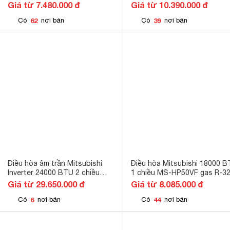
gas R-410A
W5 gas R-32
Giá từ 7.480.000 đ
Giá từ 10.390.000 đ
62
39
Có
nơi bán
Có
nơi bán
Điều hòa âm trần Mitsubishi
Điều hòa Mitsubishi 18000 
Inverter 24000 BTU 2 chiều
1 chiều MS-HP50VF gas R-3
FDT70VHS/FDC70VNPS-W5
Giá từ 29.650.000 đ
Giá từ 8.085.000 đ
gas R-32
6
44
Có
nơi bán
Có
nơi bán