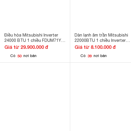
Điều hòa Mitsubishi Inverter
Dàn lạnh âm trần Mitsubishi
24000 BTU 1 chiều FDUM71YA-
22000BTU 1 chiều Inverter
W5/FDC71YNA-W5 gas R-32
FDTC60VH
Giá từ 29.900.000 đ
Giá từ 8.100.000 đ
50
39
Có
nơi bán
Có
nơi bán