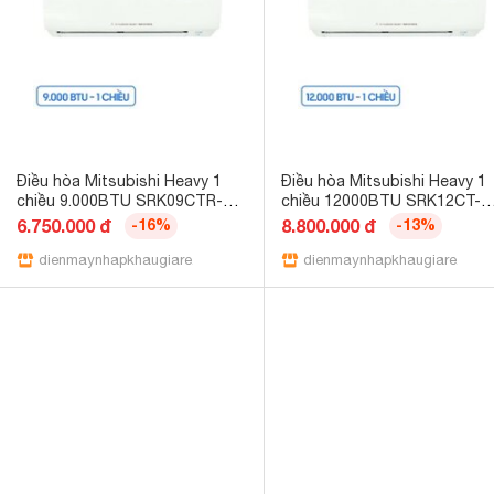
Điều hòa Mitsubishi Heavy 1
Điều hòa Mitsubishi Heavy 1
chiều 9.000BTU SRK09CTR-
chiều 12000BTU SRK12CT-
S5/SRC09CTR-S5
S5/SRC12CT-S5
6.750.000 đ
-16%
8.800.000 đ
-13%
dienmaynhapkhaugiare.com.vn
dienmaynhapkhaugiare.com.