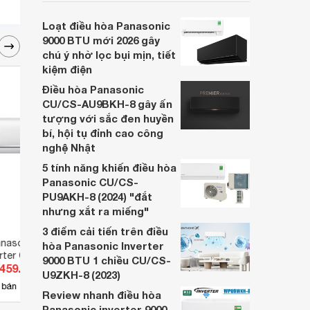
giá mạnh, trở thành lựa chọn đáng cân
nhắc cho khách hàng Việt đang tìm kiếm
Loạt điều hòa Panasonic
giải pháp làm mát hiệu quả cho phòng có
9000 BTU mới 2026 gây
diện tích dưới 15 m2.
chú ý nhờ lọc bụi mịn, tiết
kiệm điện
Điều hòa Panasonic
CU/CS-AU9BKH-8 gây ấn
tượng với sắc đen huyền
bí, hội tụ đỉnh cao công
nghệ Nhật
5 tính năng khiến điều hòa
Panasonic CU/CS-
PU9AKH-8 (2024) "đắt
nhưng xắt ra miếng"
3 điểm cải tiến trên điều
anasonic 9000 BTU
Điều hòa Panasonic 12000 BTU
Điều 
hòa Panasonic Inverter
erter CU/CS-
1 chiều Inverter CU/CS-
2 chi
9000 BTU 1 chiều CU/CS-
.459.000 đ
Giá từ 11.450.000 đ
Giá 
gas R-32
U12TKH-8 gas R-32
YE9R
U9ZKH-8 (2023)
16
 bán
Có
nơi bán
Có
Review nhanh điều hòa
Panasonic inverter 9000