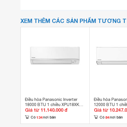
XEM THÊM CÁC SẢN PHẨM TƯƠNG 
8000 BTU
Điều hòa Panasonic Inverter
Điều hòa Panasoni
-8 gas
18000 BTU 1 chiều XPU18XKH-
12000 BTU 1 chi
Giá từ 11.140.000 đ
Giá từ 10.247.
8 gas R-32
XU12XKH-8 gas R
134
84
Có
nơi bán
Có
nơi bán