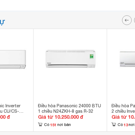
TỰ
c Inverter
Điều hòa Panasonic 24000 BTU
Điều hòa P
ều CU/CS-
1 chiều N24ZKH-8 gas R-32
2 chiều Inv
000 đ
Giá từ 10.250.000 đ
Giá từ 10
-32
YZ9SKH-8 
151
13
Có
nơi bán
Có
nơi