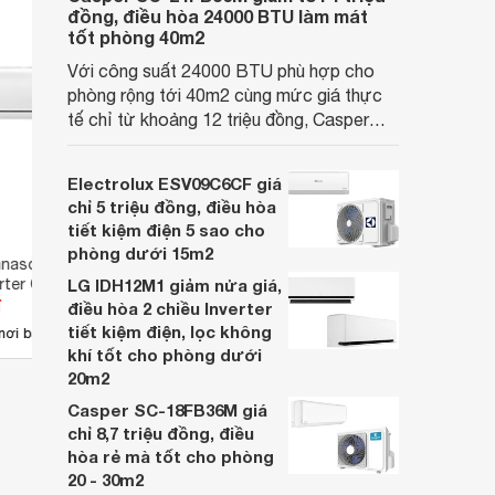
đồng, điều hòa 24000 BTU làm mát
tốt phòng 40m2
Với công suất 24000 BTU phù hợp cho
phòng rộng tới 40m2 cùng mức giá thực
tế chỉ từ khoảng 12 triệu đồng, Casper
SC-24FB36M đang là một trong những
mẫu điều hòa phổ thông thu hút nhiều sự
Electrolux ESV09C6CF giá
quan tâm của người tiêu dùng Việt.
chỉ 5 triệu đồng, điều hòa
tiết kiệm điện 5 sao cho
phòng dưới 15m2
anasonic 9000 BTU
Điều hòa Panasonic Inverter
Điều 
verter CU/CS-U9RKH-
LG IDH12M1 giảm nửa giá,
9000 BTU 1 chiều CU/CS-
9000 
đ
Giá từ 5.592.136 đ
Giá 
U9XKH-8 gas R-32
XU9B
điều hòa 2 chiều Inverter
tiết kiệm điện, lọc không
64
nơi bán
Có
nơi bán
Có
khí tốt cho phòng dưới
20m2
Casper SC-18FB36M giá
chỉ 8,7 triệu đồng, điều
hòa rẻ mà tốt cho phòng
20 - 30m2