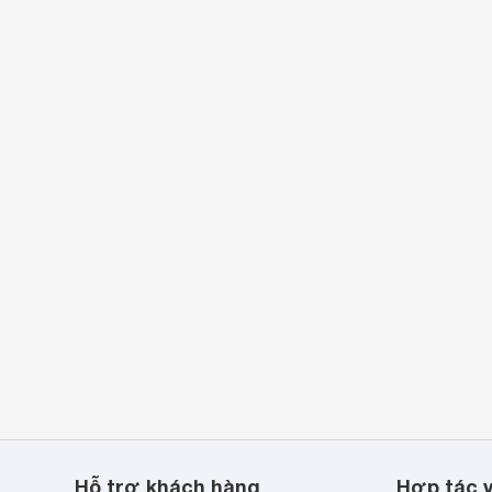
giờ bật, tắt máy

khởi động lại khi có điện 
 x 542 x 289 mm
 x 295 x 244 mm
kg
kg
Hỗ trợ khách hàng
Hợp tác v