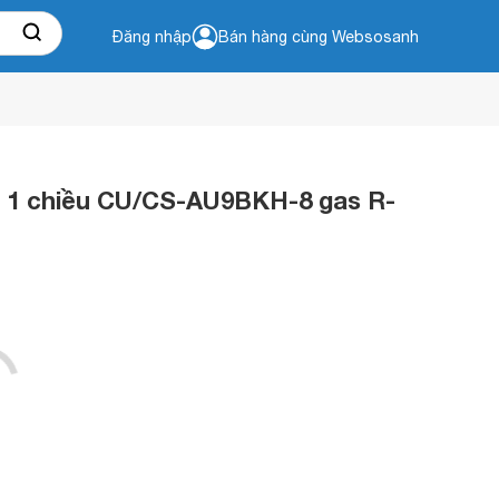
Đăng nhập
Bán hàng cùng Websosanh
U 1 chiều CU/CS-AU9BKH-8 gas R-