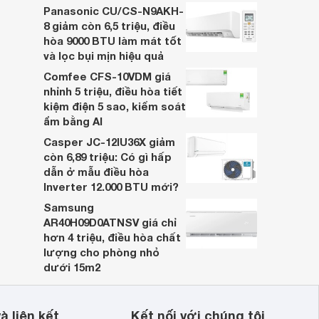
Panasonic CU/CS-N9AKH-
8 giảm còn 6,5 triệu, điều
hòa 9000 BTU làm mát tốt
và lọc bụi mịn hiệu quả
Comfee CFS-10VDM giá
nhỉnh 5 triệu, điều hòa tiết
kiệm điện 5 sao, kiểm soát
ẩm bằng AI
Casper JC-12IU36X giảm
còn 6,89 triệu: Có gì hấp
dẫn ở mẫu điều hòa
Inverter 12.000 BTU mới?
Samsung
AR40H09D0ATNSV giá chỉ
hơn 4 triệu, điều hòa chất
lượng cho phòng nhỏ
dưới 15m2
à liên kết
Kết nối với chúng tôi