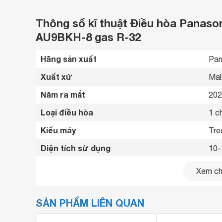
Thông số kĩ thuật Điều hòa Panaso
AU9BKH-8 gas R-32
Hãng sản xuất
Pan
Xuất xứ
Mal
Năm ra mắt
202
Loại điều hòa
1 ch
Kiểu máy
Tre
Diện tích sử dụng
10-
Công suất
900
Xem chi
Nguồn điện
220
SẢN PHẨM LIÊN QUAN
Công suất tiêu thụ trung bình
0.7
Công nghệ Inverter
Có 