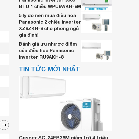
BTU 1 chiều WPU9WKH-8M
5 lý do nên mua điều hòa
Panasonic 2 chiều inverter
XZ9ZKH-8 cho phòng ngủ
gia đình!
Đánh giá ưu nhược điểm
của điều hòa Panasonic
inverter RU9AKH-8
TIN TỨC MỚI NHẤT
Casper SC-24FB36M giảm tới 4 triệu