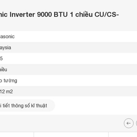
nic Inverter 9000 BTU 1 chiều CU/CS-
asonic 
aysia 
5 
iều 
o tường 
12 m2
0 Btu
 tiết thông số kĩ thuật
-240V 
 kW/h