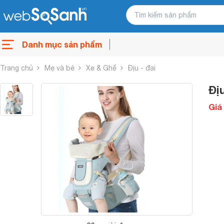
Danh mục sản phẩm
Trang chủ
Mẹ và bé
Xe & Ghế
Địu - đai
Đị
Giá 