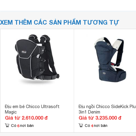
XEM THÊM CÁC SẢN PHẨM TƯƠNG TỰ
Địu em bé Chicco Ultrasoft
Địu ngồi Chicco SideKick Plu
Magic
3in1 Denim
Giá từ 2.610.000 đ
Giá từ 3.235.000 đ
6
4
Có
nơi bán
Có
nơi bán