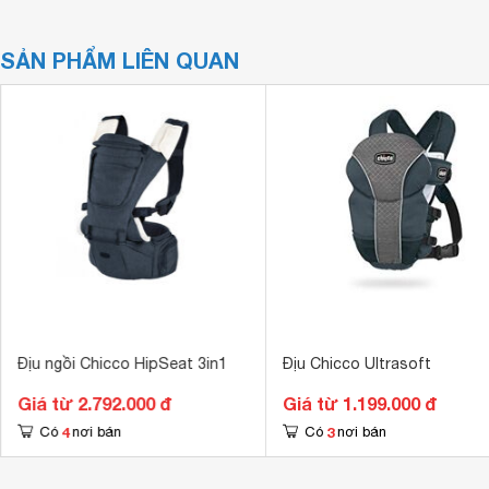
SẢN PHẨM LIÊN QUAN
Địu ngồi Chicco HipSeat 3in1
Địu Chicco Ultrasoft
Giá từ 2.792.000 đ
Giá từ 1.199.000 đ
4
3
Có
nơi bán
Có
nơi bán