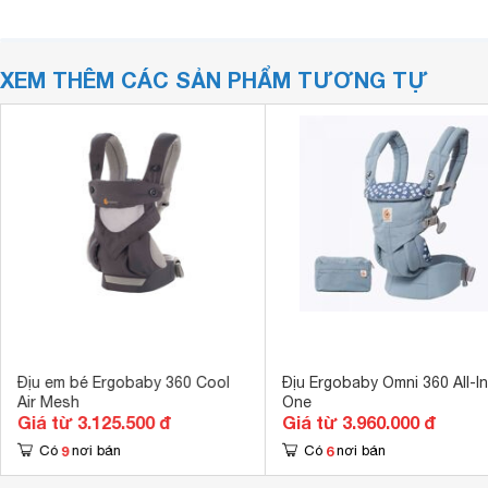
XEM THÊM CÁC SẢN PHẨM TƯƠNG TỰ
Địu em bé Ergobaby 360 Cool
Địu Ergobaby Omni 360 All-In
Air Mesh
One
Giá từ 3.125.500 đ
Giá từ 3.960.000 đ
9
6
Có
nơi bán
Có
nơi bán