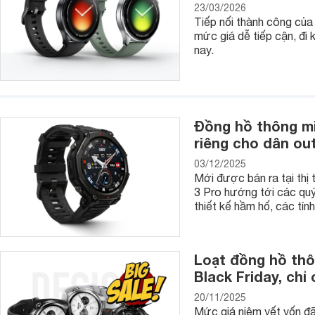
23/03/2026
Tiếp nối thành công của
mức giá dễ tiếp cận, đi
nay.
Đồng hồ thông mi
riêng cho dân ou
03/12/2025
Mới được bán ra tại th
3 Pro hướng tới các quý
thiết kế hầm hố, các tín
Loạt đồng hồ thô
Black Friday, chỉ
Tất cả đồng hồ Sunrise đều sử dụng mặt kính saphire chố
20/11/2025
luôn có được bề ngoài sang bóng, ấn tượng theo thời gian.
Mức giá niêm yết vốn đã