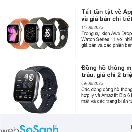
Tất tần tật về Ap
và giá bán chi tiết
11/09/2025
Trong sự kiện Awe Dropp
Watch Series 11 với nhiề
giá bán và các phiên b
Đồng hồ thông mi
trâu, giá chỉ 2 tr
09/09/2025
Các dòng đồng hồ thông 
hợp lý và Amazfit Bip 6
mắt và các trang bị ấn 
- Đồng hồ quartz Sunrise cho nam: dòng đồng hồ thông dụng 
dạng các thiết kế, dòng đồng hồ này phù hợp với cả cho côn