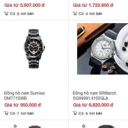
1601/ 1101/ 1102/ 1301/ 130
Giá từ 5.907.000 đ
Giá từ 1.722.600 đ
9
4
Có
nơi bán
Có
nơi bán
Đồng hồ nam Sunrise
Đồng hồ nam SRWatch
DM771SWB
SG99991.4102GLA
Giá từ 950.000 đ
Giá từ 6.820.000 đ
7
9
Có
nơi bán
Có
nơi bán