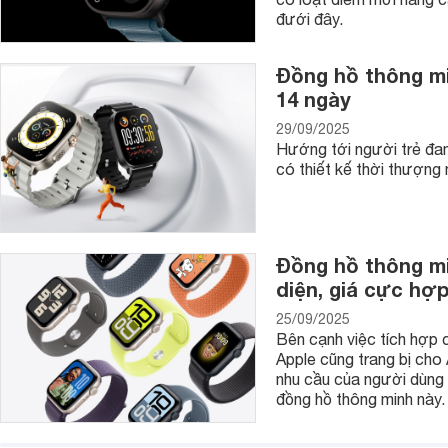
- Đồng hồ cơ cho nam Sunrise: đây là dòng đồng hồ automati
đưới đây.
thành đắt. Dòng đồng hồ này được nhiều anh em ưa chuộng, v
sang trọng bởi mang tới sự lịch lãm cho người đeo.
Đồng hồ thông min
14 ngày
29/09/2025
Hướng tới người trẻ đa
có thiết kế thời thượng
Đồng hồ thông m
diện, giá cực hợp
25/09/2025
Bên cạnh việc tích hợp 
Apple cũng trang bị cho
nhu cầu của người dùng 
đồng hồ thông minh này.