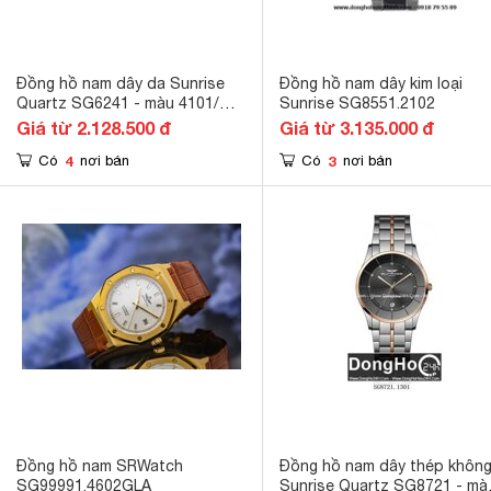
Đồng hồ nam dây da Sunrise
Đồng hồ nam dây kim loại
Quartz SG6241 - màu 4101/
Sunrise SG8551.2102
4102/ 4602
Giá từ 2.128.500 đ
Giá từ 3.135.000 đ
4
3
Có
nơi bán
Có
nơi bán
Đồng hồ nam SRWatch
Đồng hồ nam dây thép không
SG99991.4602GLA
Sunrise Quartz SG8721 - mà