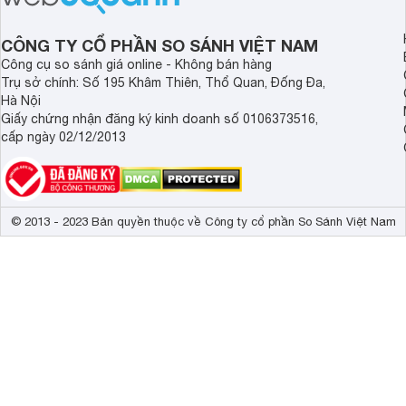
em.
Thương hiệu Sunrise Swiss cũng mang tới nhiều mẫu thiết kế
CÔNG TY CỔ PHẦN SO SÁNH VIỆT NAM
tròn hoặc chữ nhật, cùng sự phối hợp giữa các chất liệu kh
Công cụ so sánh giá online - Không bán hàng
phù hợp với phong cách và nhu cầu của bản thân.
Trụ sở chính: Số 195 Khâm Thiên, Thổ Quan, Đống Đa,
Hà Nội
Nhìn chung, nếu bạn đang cần mua một chiếc đồng hồ tầm tru
Giấy chứng nhận đăng ký kinh doanh số 0106373516,
Sunrise sẽ là một trong những lựa chọn tốt hàng đầu.
cấp ngày 02/12/2013
© 2013 - 2023 Bản quyền thuộc về Công ty cổ phần So Sánh Việt Nam