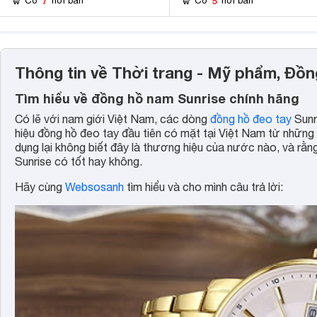
7
5
Có
nơi bán
Có
nơi bán
Thông tin về Thời trang - Mỹ phẩm, Đồ
Tìm hiểu về đồng hồ nam Sunrise chính hãng
Có lẽ với nam giới Việt Nam, các dòng
đồng hồ đeo tay
Sunr
hiệu đồng hồ đeo tay đầu tiên có mặt tại Việt Nam từ những
dụng lại không biết đây là thương hiệu của nước nào, và rằn
Sunrise có tốt hay không.
Hãy cùng
Websosanh
tìm hiểu và cho mình câu trả lời: