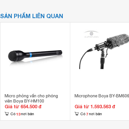
SẢN PHẨM LIÊN QUAN
Micro phỏng vấn cho phóng
Microphone Boya BY-BM60
viên Boya BY-HM100
Giá từ 654.500 đ
Giá từ 1.593.563 đ
13
7
Có
nơi bán
Có
nơi bán