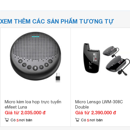
XEM THÊM CÁC SẢN PHẨM TƯƠNG TỰ
Micro kèm loa họp trực tuyến
Micro Lensgo LWM-308C
eMeet Luna
Double
Giá từ 2.035.000 đ
Giá từ 2.390.000 đ
5
5
Có
nơi bán
Có
nơi bán