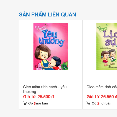
SẢN PHẨM LIÊN QUAN
n Chơi
Gieo mầm tính cách - yêu
Gieo mầm tính các
thương
Giá từ 25.500 đ
Giá từ 26.560 
5
3
Có
nơi bán
Có
nơi bán