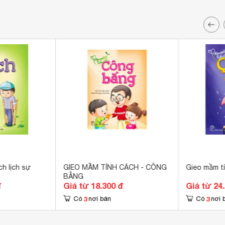
h lịch sự
GIEO MẦM TÍNH CÁCH - CÔNG
Gieo mầm t
BẰNG
đ
Giá từ 18.300 đ
Giá từ 24
3
3
Có
nơi bán
Có
nơi 