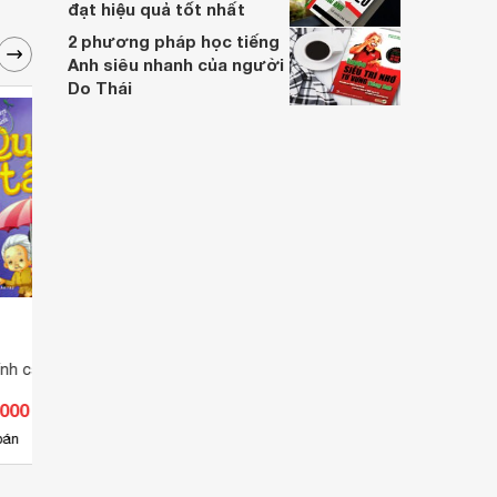
đạt hiệu quả tốt nhất
2 phương pháp học tiếng
Anh siêu nhanh của người
Do Thái
ính cách - Quan tâm
Gieo mầm tính cách cho bé yêu
Truyệ
- Chia sẻ
.000 đ
Giá từ 25.500 đ
Giá 
5
bán
Có
nơi bán
Có