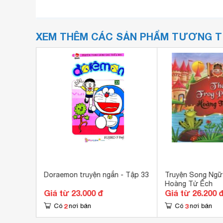
XEM THÊM CÁC SẢN PHẨM TƯƠNG 
i nhà
Doraemon truyện ngắn - Tập 33
Truyện Song Ngữ 
Hoàng Tử Ếch
Giá từ 23.000 đ
Giá từ 26.200 
2
3
Có
nơi bán
Có
nơi bán