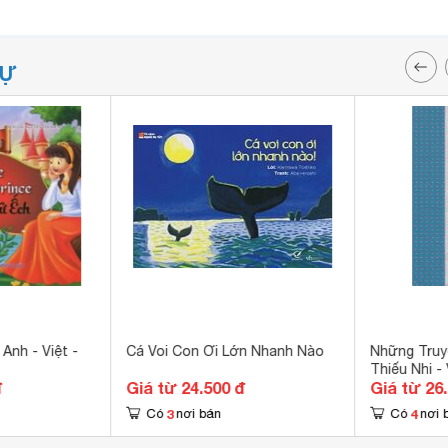
TỰ
Anh - Việt -
Cá Voi Con Ơi Lớn Nhanh Nào
Những Truy
Thiếu Nhi -
đ
Giá từ 24.500 đ
Giá từ 26
3
4
Có
nơi bán
Có
nơi 