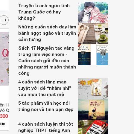
Truyện tranh ngôn tình
Trung Quốc có hay
không?
Những cuốn sách dạy làm
bánh ngọt ngào và truyền
cảm hứng
Sách 17 Nguyên tắc vàng
trong làm việc nhóm -
Cuốn sách gối đầu của
những người muốn thành
công
4 cuốn sách lãng mạn,
tuyệt vời để “nhâm nhi”
vào mùa thu mát mẻ
5 tác phẩm văn học nổi
ện Hay Viết Cho
Chiến công đầu tiên của bé Mi
Cô Bé
tiếng nói về tình bạn đẹp
 Võ Quảng
Chim
.300 đ
Giá từ 25.650 đ
Giá 
4 cuốn sách luyện thi tốt
4
bán
Có
nơi bán
Có
nghiệp THPT tiếng Anh