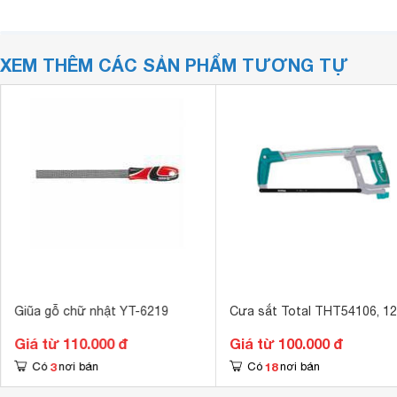
XEM THÊM CÁC SẢN PHẨM TƯƠNG TỰ
Giũa gỗ chữ nhật YT-6219
Cưa sắt Total THT54106, 12
Giá từ 110.000 đ
Giá từ 100.000 đ
3
18
Có
nơi bán
Có
nơi bán