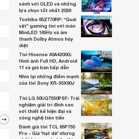
sánh với OLED và những
nhắc.
lựa chọn tốt nhất 2026
Toshiba 65Z770RP: “Quái
vật” gaming tivi với màn
MiniLED 165Hz và âm
thanh Dolby Atmos hủy
diệt
Tivi Hisense 40A4200G:
Hình ảnh Full HD, Android
11 và giá bán hấp dẫn
Nhìn lại những điểm mạnh
của tivi Sony XR-55X90J
Tivi LG 50UQ7550PSF: Trải
nghiệm giải trí đỉnh cao
với thiết kế hiện đại và
công nghệ tiên tiến
Đánh giá tivi TCL 65P755
Pro - Giá 'hạt dẻ' nhưng