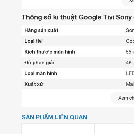
Xe
Thông số kĩ thuật Google Tivi Sony
Hãng sản xuất
Son
Loại tivi
Goo
Kích thước màn hình
55 
Độ phân giải
4K 
Loại màn hình
LED
Xuất xứ
Mal
Năm ra mắt
202
Xem chi
Bên cạnh đó, công nghệ Motionflow™ XR tạo và 
nhiều hình ảnh hơn trong mỗi giây, cảnh hành độ
Bluetooth
Có 
SẢN PHẨM LIÊN QUAN
Kết nối internet
Cổn
Cổng HDMI
4 c