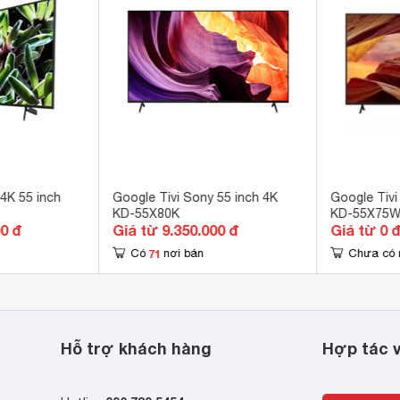
ổng 
ổng 3.5 mm, 1 cổng Optical (Digital Audio), 1 cổng eARC (ARC) 
g Composite 
gle TV 
Tube, Trình duyệt web, Zing TV, Zing Mp3, VTVcab ON, VieON, 
 Play, Galaxy Play (Fim+), Netflix 
B-T2 
4K 55 inch
Google Tivi Sony 55 inch 4K
Google Tivi
KD-55X80K
KD-55X75W
00 đ
Giá từ 9.350.000 đ
Giá từ 0 
Play 2 Chromecast 
71
Có
nơi bán
Chưa có 
ote tích hợp tích micro tìm kiếm giọng nói 
 kiếm giọng nói trên YouTube bằng tiếng Việt Google Assistant 
g Việt 
Hỗ trợ khách hàng
Hợp tác v
ro tích hợp trên TV điều khiển giọng nói rảnh tay Bravia CAM 