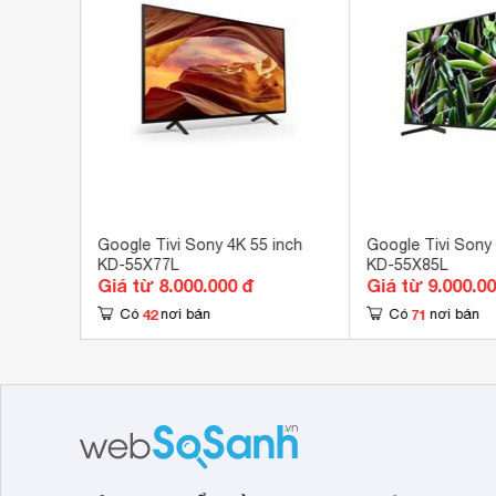
USB
2 c
Cổng xuất âm thanh
1 c
Cổng AV
Cổn
Hệ điều hành, giao diện
Goo
You
Ứng dụng có sẵn
FPT
Tích hợp đầu thu kỹ thuật số
DV
D-55X86J
Google Tivi Sony 4K 55 inch
Google Tivi Sony 
KD-55X77L
KD-55X85L
Kết nối không dây với điện thoại, máy
Giá từ 8.000.000 đ
Giá từ 9.000.0
Air
tính bảng
42
71
Có
nơi bán
Có
nơi bán
Remote thông minh
Rem
Tìm
Điều khiển bằng giọng nói
tiến
Điều khiển tivi bằng điện thoại
Có 
Tính năng khác
Mic