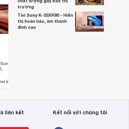
chất lượng gây bão thị
trường
Tivi Sony K-55XR80 - Hiển
thị hoàn hảo, âm thanh
đỉnh cao
 Sony 4K 55 inch
Google Tivi Sony 55 inch 4K
Googl
L
KD-55X75K
KD-5
đ
Giá từ 6.605.000 đ
Giá 
135
nơi bán
Có
nơi bán
Có
có 
à liên kết
Kết nối với chúng tôi