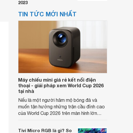
2023
TIN TỨC MỚI NHẤT
Máy chiếu mini giá rẻ kết nối điện
thoại - giải pháp xem World Cup 2026
tại nhà
Nếu là một người hâm mộ bóng đá và
muốn tận hưởng những trận cầu đỉnh cao
của World Cup 2026 trên màn hình lớn
thay vì chỉ xem trên điện thoại hay laptop,
thì các mẫu máy chiếu mini hỗ trợ kết nối
Tivi Micro RGB là gì? So
với điện thoại sẽ là lựa chọn rất đáng cân