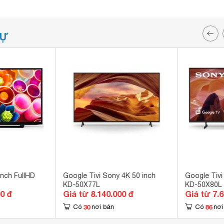
TỰ
inch FullHD
Google Tivi Sony 4K 50 inch
Google Tivi
KD-50X77L
KD-50X80L
00 đ
Giá từ 8.140.000 đ
Giá từ 7.
30
86
Có
nơi bán
Có
nơi