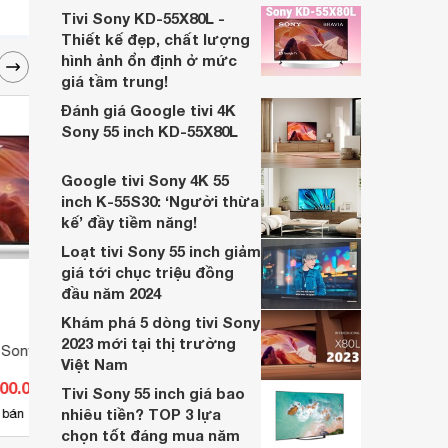
lượng, tính năng và giá trị mà nó mang lại.
Tivi Sony KD-55X80L -
Liệu chiếc tivi này có thực sự là một lựa
Thiết kế đẹp, chất lượng
chọn thông minh cho ngân sách hạn hẹp
hình ảnh ổn định ở mức
hay không?
giá tầm trung!
Đánh giá Google tivi 4K
Sony 55 inch KD-55X80L
Google tivi Sony 4K 55
inch K-55S30: ‘Người thừa
kế’ đầy tiềm năng!
Loạt tivi Sony 55 inch giảm
giá tới chục triệu đồng
đầu năm 2024
Khám phá 5 dòng tivi Sony
2023 mới tại thị trường
 Sony 4K 50 inch
Tivi Smart Sony 43 inch 4K KD-
Tivi 
Việt Nam
43X8500G
49X7
600.000 đ
Giá từ 8.055.000 đ
Giá 
Tivi Sony 55 inch giá bao
nhiêu tiền? TOP 3 lựa
15
 bán
Có
nơi bán
Có
chọn tốt đáng mua năm