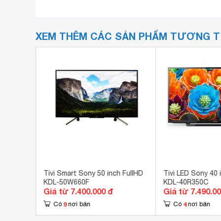
XEM THÊM CÁC SẢN PHẨM TƯƠNG 
h 4K KD-
Tivi Smart Sony 50 inch FullHD
Tivi LED Sony 40 
KDL-50W660F
KDL-40R350C
Giá từ 7.400.000 đ
Giá từ 7.490.0
9
4
Có
nơi bán
Có
nơi bán