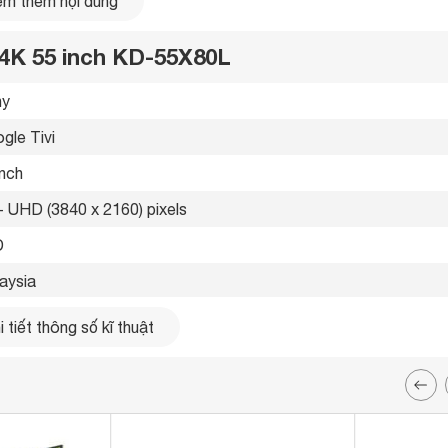
m thêm nội dung
 4K 55 inch KD-55X80L
y 
gle Tivi 
inch
- UHD (3840 x 2160) pixels
 
aysia 
3 
 tiết thông số kĩ thuật
chèn thêm khung hình giữa các khung hình gốc. Vì thấy được
ng sẽ mượt mà và sắc nét hơn.
g LAN, Wifi 
ổng 