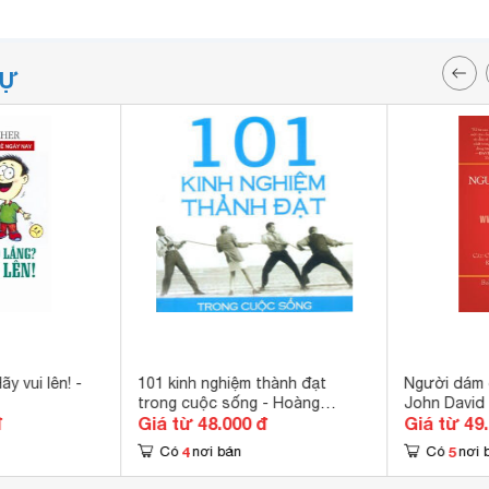
TỰ
ãy vui lên! -
101 kinh nghiệm thành đạt
Người dám 
trong cuộc sống - Hoàng
John David
đ
Giá từ 48.000 đ
Giá từ 49
Thanh
4
5
Có
nơi bán
Có
nơi 