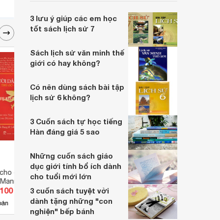
viết lên bởi một tác giả đặc biệt Lê Hữu
Nam.
3 lưu ý giúp các em học
tốt sách lịch sử 7
Sách lịch sử văn minh thế
giới có hay không?
Có nên dùng sách bài tập
lịch sử 6 không?
3 Cuốn sách tự học tiếng
Hàn đáng giá 5 sao
Những cuốn sách giáo
dục giới tính bổ ích dành
cho đi - Bob Burg &
Sống đẹp mỗi ngày - Những bài
Hecto
cho tuổi mới lớn
 Mann
học vô giá: Cây nào quả đó
tìm h
.100 đ
Giá từ 44.100 đ
Giá 
3 cuốn sách tuyệt vời
dành tặng những "con
2
bán
Có
nơi bán
Có
nghiện" bếp bánh