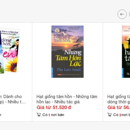
n: Dành cho
Hạt giống tâm hồn - Những tâm
Hạt giống t
p) - Nhiều tác
hồn lạc - Nhiều tác giả
dòng thời g
Giá từ 51.520 đ
Giá từ 56
1
3
n
Có
nơi bán
Có
nơi 