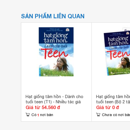
SẢN PHẨM LIÊN QUAN
: Vượt
Hạt giống tâm hồn - Dành cho
Hạt giống tâm hồ
ác giả
tuổi teen (T1) - Nhiều tác giả
tuổi teen (Bộ 2 tậ
Giá từ 54.560 đ
Giá từ 0 đ
giả
1
Có
nơi bán
Chưa có nơi bá