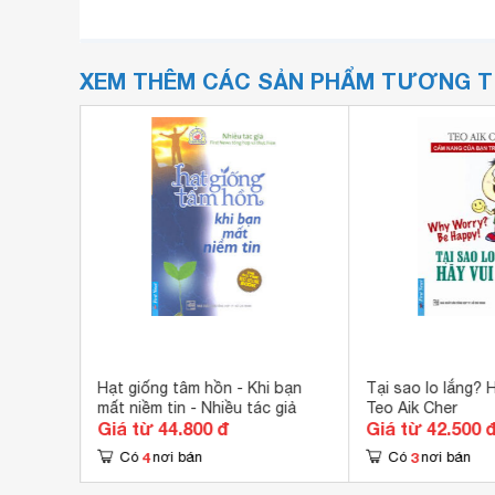
XEM THÊM CÁC SẢN PHẨM TƯƠNG 
say mê -
Hạt giống tâm hồn - Khi bạn
Tại sao lo lắng? H
mất niềm tin - Nhiều tác giả
Teo Aik Cher
Giá từ 44.800 đ
Giá từ 42.500 
4
3
Có
nơi bán
Có
nơi bán