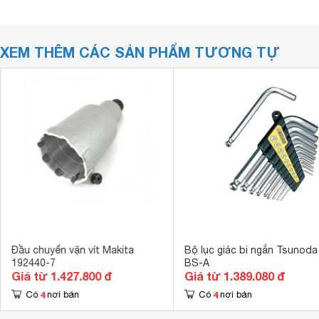
XEM THÊM CÁC SẢN PHẨM TƯƠNG TỰ
Đầu chuyển vặn vít Makita
Bộ lục giác bi ngắn Tsunoda
192440-7
BS-A
Giá từ 1.427.800 đ
Giá từ 1.389.080 đ
4
4
Có
nơi bán
Có
nơi bán