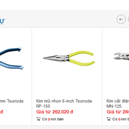
TỰ
0mm Tsunoda
Kìm mũi nhọn 6-inch Tsunoda
Kìm cắt đi
RP-150
MN-125
 đ
Giá từ 262.020 đ
Giá từ 28
9
6
Có
nơi bán
Có
nơi 