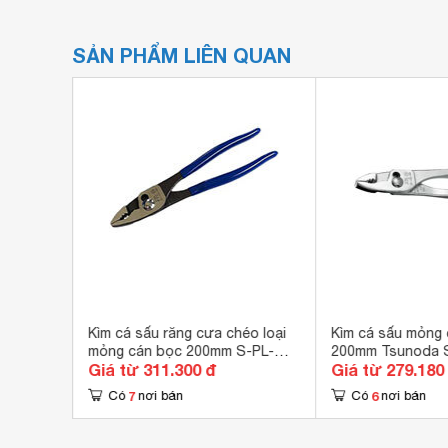
SẢN PHẨM LIÊN QUAN
 WN-175
Kìm cá sấu răng cưa chéo loại
Kìm cá sấu mỏng 
mỏng cán bọc 200mm S-PL-
200mm Tsunoda 
Giá từ 311.300 đ
Giá từ 279.180
200XG Tsunoda
7
6
Có
nơi bán
Có
nơi bán