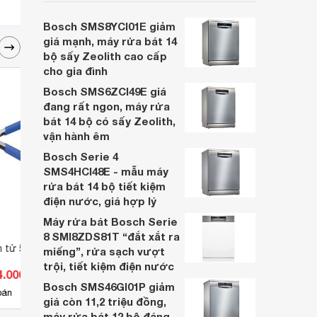
cân nhắc cho các gia đình Việt, nhất là
trong bối cảnh giá bán đang được điều
Bosch SMS8YCI01E giảm
chỉnh giảm sâu.
giá mạnh, máy rửa bát 14
bộ sấy Zeolith cao cấp
cho gia đình
Bosch SMS6ZCI49E giá
đang rất ngon, máy rửa
bát 14 bộ có sấy Zeolith,
vận hành êm
Bosch Serie 4
SMS4HCI48E - mẫu máy
rửa bát 14 bộ tiết kiệm
điện nước, giá hợp lý
Máy rửa bát Bosch Serie
8 SMI8ZDS81T “đắt xắt ra
ện tử 5-inch Tsunoda
Kìm cắt điện tử 100mm
Kìm 
miếng”, rửa sạch vượt
Tsunoda MN-100
Tsun
trội, tiết kiệm điện nước
4.000 đ
Giá từ 278.000 đ
Giá 
Bosch SMS46GI01P giảm
5
bán
Có
nơi bán
Có
giá còn 11,2 triệu đồng,
máy rửa bát 12 bộ đáng