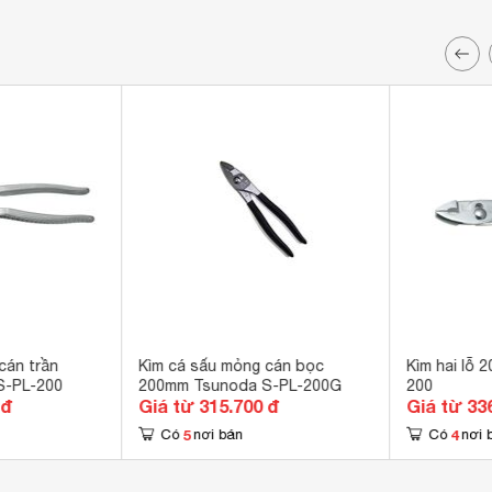
cán trần
Kìm cá sấu mỏng cán bọc
Kìm hai lỗ
S-PL-200
200mm Tsunoda S-PL-200G
200
 đ
Giá từ 315.700 đ
Giá từ 33
5
4
Có
nơi bán
Có
nơi 