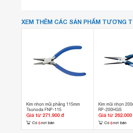
XEM THÊM CÁC SẢN PHẨM TƯƠNG 
500
Kìm nhọn mũi phẳng 115mm
Kìm mũi nhọn 20
Tsunoda FNP-115
RP-200HGS
Giá từ 271.900 đ
Giá từ 262.000
5
6
Có
nơi bán
Có
nơi bán