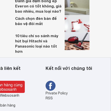
Đánh giá đệm bông ép
Everon có tốt không, giá
bao nhiêu, mua loại nào?
Cách chọn đèn bàn để
bảo vệ đôi mắt
10 tiêu chí so sánh máy
hút bụi Hitachi và
Panasonic loại nào tốt
hơn
à liên kết
Kết nối với chúng tôi
Private Policy
ề Websosanh
RSS
 bán hàng