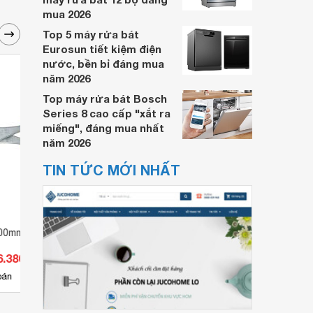
mua 2026
Top 5 máy rửa bát
Eurosun tiết kiệm điện
nước, bền bỉ đáng mua
năm 2026
Top máy rửa bát Bosch
Series 8 cao cấp "xắt ra
miếng", đáng mua nhất
năm 2026
TIN TỨC MỚI NHẤT
 200mm Tsunoda PL-
Kìm 2 lỗ Tsunoda PL-150SC-S
Kìm c
Tsun
6.380 đ
Giá từ 327.000 đ
Giá 
1
bán
Có
nơi bán
Có