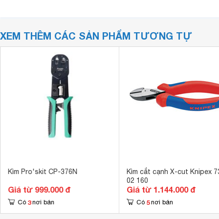
XEM THÊM CÁC SẢN PHẨM TƯƠNG TỰ
Kìm Pro'skit CP-376N
Kìm cắt cạnh X-cut Knipex 7
02 160
Giá từ 999.000 đ
Giá từ 1.144.000 đ
3
5
Có
nơi bán
Có
nơi bán