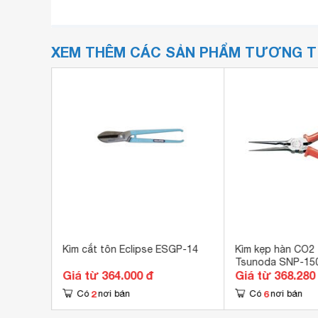
XEM THÊM CÁC SẢN PHẨM TƯƠNG 
6319-
Kìm cắt tôn Eclipse ESGP-14
Kìm kẹp hàn CO2
Tsunoda SNP-15
Giá từ 364.000 đ
Giá từ 368.280
2
6
Có
nơi bán
Có
nơi bán