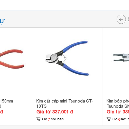
TỰ
 150mm
Kìm cắt cáp mini Tsunoda CT-
Kìm bóp ph
0
10TS
Tsunoda SI
 đ
Giá từ 337.001 đ
Giá từ 38
7
6
Có
nơi bán
Có
nơi 