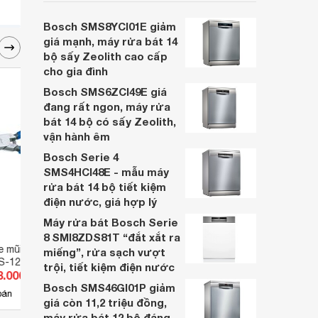
cân nhắc cho các gia đình Việt, nhất là
trong bối cảnh giá bán đang được điều
Bosch SMS8YCI01E giảm
chỉnh giảm sâu.
giá mạnh, máy rửa bát 14
bộ sấy Zeolith cao cấp
cho gia đình
Bosch SMS6ZCI49E giá
đang rất ngon, máy rửa
bát 14 bộ có sấy Zeolith,
vận hành êm
Bosch Serie 4
SMS4HCI48E - mẫu máy
rửa bát 14 bộ tiết kiệm
điện nước, giá hợp lý
Máy rửa bát Bosch Serie
8 SMI8ZDS81T “đắt xắt ra
e mũi thẳng 5 inch
Kìm điện Fujiya 1050Z-200
Bộ kì
miếng”, rửa sạch vượt
S-125P
Ingco
trội, tiết kiệm điện nước
8.000 đ
Giá từ 390.600 đ
Giá 
Bosch SMS46GI01P giảm
7
bán
Có
nơi bán
Có
giá còn 11,2 triệu đồng,
máy rửa bát 12 bộ đáng