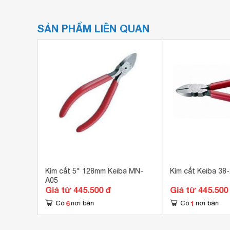
SẢN PHẨM LIÊN QUAN
(100mm)
Kìm cắt 5" 128mm Keiba MN-
Kìm cắt Keiba 38
A05
Giá từ 445.500 đ
Giá từ 445.500
6
1
Có
nơi bán
Có
nơi bán