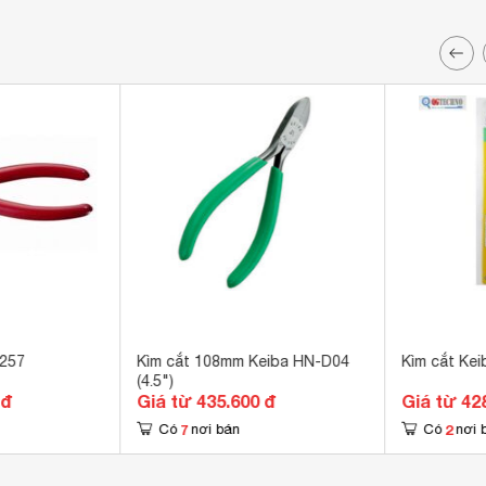
-257
Kìm cắt 108mm Keiba HN-D04
Kìm cắt Ke
(4.5")
 đ
Giá từ 435.600 đ
Giá từ 42
7
2
Có
nơi bán
Có
nơi 