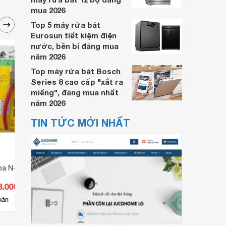
mua 2026
Top 5 máy rửa bát
Eurosun tiết kiệm điện
nước, bền bỉ đáng mua
năm 2026
Top máy rửa bát Bosch
Series 8 cao cấp "xắt ra
miếng", đáng mua nhất
năm 2026
TIN TỨC MỚI NHẤT
iba N-206S3H
Kìm cắt Keiba N-206
Kìm c
8.000 đ
Giá từ 355.300 đ
Giá 
4
bán
Có
nơi bán
Có