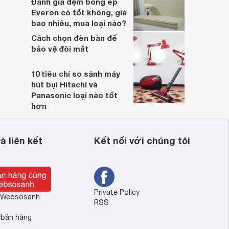
Đánh giá đệm bông ép
Everon có tốt không, giá
bao nhiêu, mua loại nào?
Cách chọn đèn bàn để
bảo vệ đôi mắt
10 tiêu chí so sánh máy
hút bụi Hitachi và
Panasonic loại nào tốt
hơn
à liên kết
Kết nối với chúng tôi
Private Policy
ề Websosanh
RSS
 bán hàng